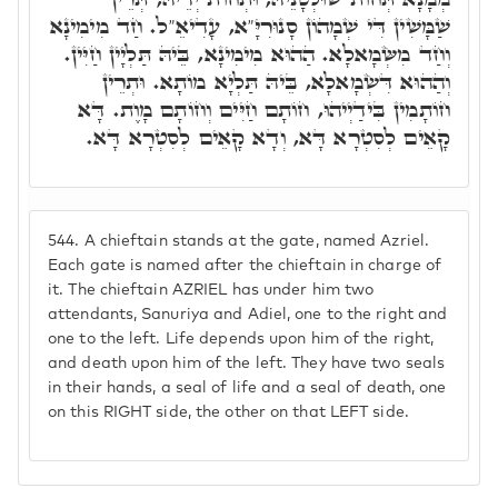
שַׁמָּשִׁין דִּי שְׁמָהוֹן סָנוּרִיָּ"א, עָדִיאֵ"ל. חַד מִימִינָא
וְחַד מִשְּׂמָאלָא. הַהוּא מִימִינָא, בֵּיהּ תַּלְיָין חַיִּין.
וְהַהוּא דִּשְׂמָאלָא, בֵּיהּ תַּלְיָא מוֹתָא. וּתְרֵין
חוֹתָמִין בִּידַיְיהוּ, חוֹתָם חַיִּים וְחוֹתָם מָוֶת. דָּא
קָאֵים לְסִטְרָא דָּא, וְדָא קָאֵים לְסִטְרָא דָּא.
544.
A chieftain stands at the gate, named Azriel.
Each gate is named after the chieftain in charge of
it. The chieftain AZRIEL has under him two
attendants, Sanuriya and Adiel, one to the right and
one to the left. Life depends upon him of the right,
and death upon him of the left. They have two seals
in their hands, a seal of life and a seal of death, one
on this RIGHT side, the other on that LEFT side.