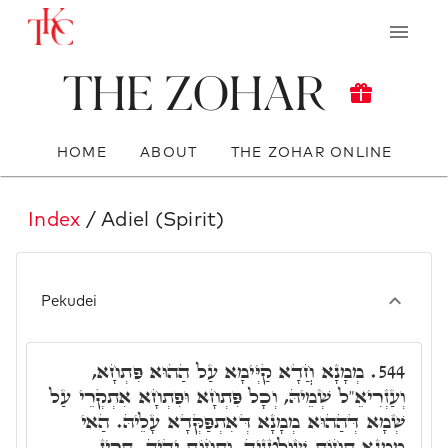
The Zohar
HOME
ABOUT
THE ZOHAR ONLINE
Index
/ Adiel (Spirit)
Pekudei
מְמָנָא חֲדָא קַיְּימָא עַל הַהוּא פִּתְחָא,
544.
וְעַזְרִיאֵ"ל שְׁמֵיהּ, וְכָל פִּתְחָא וּפִתְחָא אִתְקְרֵי עַל
שְׁמָא דְּהַהוּא מְמָנָא דְּאִתְפַּקְּדָא עָלֵיהּ. הַאי
מְמָנָא תְּחוֹת שׁוּלְטָנֵיהּ, וּתְחוֹת יְדֵיהּ, תְּרֵין