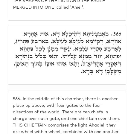
THE SHAPES OF THE LION AND THE EAGLE
MERGED INTO ONE, called 'Ahiel'.
בְּאֶמְצָעִיתָא דְּהֵיכָלָא דָּא, אִית אַתְרָא
566.
אַחֲרָא, דְּקַיְּימָא לְעֵילָּא לְעֵילָּא, בְּאַרְבַּע פִּתְחִין,
לְאַרְבַּע סִטְרֵי עָלְמָא, עֶשֶׂר מְמָנָן לְכָל פִּתְחָא
וּפִתְחָא, וְחַד מְמָנָא עָלַיְיהוּ. וְהַאי כָּלִיל בִּנְהוֹרָא
דְּאִקְרֵי אַהֲדִיאֵ"ל, וְהַאי אִיהוּ אוֹפָן בְּתוֹךְ הָאוֹפָן,
מְשֻׁלָּבָן דָּא בְּדָא.
566.
In the middle of this chamber, there is another
place up above, with four gates to the four
directions of the world. There are ten chiefs in
charge over each gate, and one chieftain over them.
THIS CHIEFTAIN comprises the light Ahadiel, they
are wheel within wheel, combined with one another.