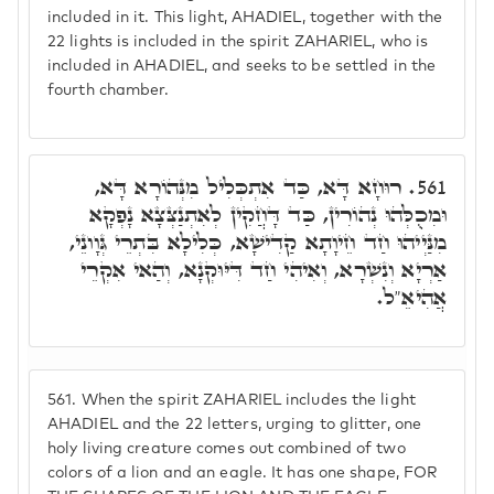
included in it. This light, AHADIEL, together with the
22 lights is included in the spirit ZAHARIEL, who is
included in AHADIEL, and seeks to be settled in the
fourth chamber.
רוּחָא דָּא, כַּד אִתְכְּלִיל מִנְּהוֹרָא דָּא,
561.
וּמִכֻלְּהוּ נְהוֹרִין, כַּד דָּחֲקִין לְאִתְנַצְּצָא נָפְקָא
מִנַּיְיהוּ חַד חֵיוָתָא קַדִישָׁא, כְּלִילָא בִּתְרֵי גְּוָונֵי,
אַרְיָא וְנִשְׁרָא, וְאִיהִי חַד דִּיּוּקְנָא, וְהַאי אִקְרֵי
אֲהִיאֵ"ל.
561.
When the spirit ZAHARIEL includes the light
AHADIEL and the 22 letters, urging to glitter, one
holy living creature comes out combined of two
colors of a lion and an eagle. It has one shape, FOR