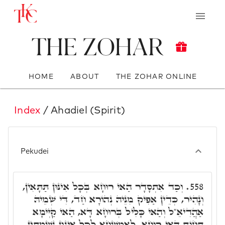
The Zohar
HOME
ABOUT
THE ZOHAR ONLINE
Index
/ Ahadiel (Spirit)
Pekudei
וְכַד אִתְסָדָר הַאי רוּחָא בְּכָל אִינּוּן תַּתָּאִין,
558.
וְנָהִיר, כְּדֵין אַפִיק מִנֵּיהּ נְהוֹרָא חַד, דִּי שְׁמֵיהּ
אַהֲדִיאֵ"ל וְהַאי כָּלִיל בְּרוּחָא דָּא, הַאי קַיְּימָא
תְּחוֹת הַאי רוּחָא, לְאֲמְשְׁחָא לְכָל אִינּוּן נִשְׁמָתִין