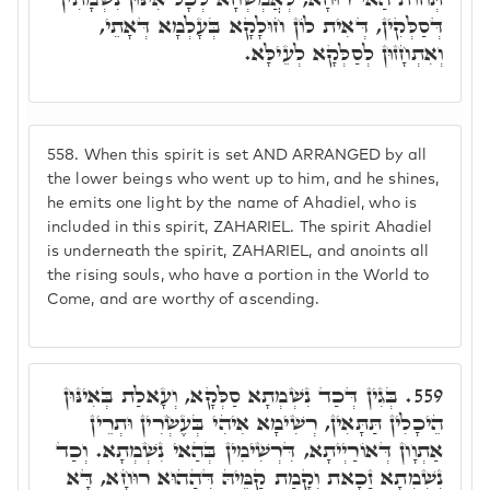
דְּסַלְּקִין, דְּאִית לוֹן חוּלָקָא בְּעָלְמָא דְּאָתֵי,
וְאִתְחָזוּן לְסַלְּקָא לְעֵילָּא.
558.
When this spirit is set AND ARRANGED by all
the lower beings who went up to him, and he shines,
he emits one light by the name of Ahadiel, who is
included in this spirit, ZAHARIEL. The spirit Ahadiel
is underneath the spirit, ZAHARIEL, and anoints all
the rising souls, who have a portion in the World to
Come, and are worthy of ascending.
בְּגִין דְּכַד נִשְׁמְתָא סַלְּקָא, וְעָאלַת בְּאִינּוּן
559.
הֵיכָלִין תַּתָּאִין, רְשִׁימָא אִיהִי בְּעֶשְׂרִין וּתְרֵין
אַתְוָון דְּאוֹרַיְיתָא, דִּרְשִׁימִין בְּהַאי נִשְׁמְתָא. וְכַד
נִשְׁמְתָא זַכָאת וְקָמַת קַמֵּיהּ דְּהַהוּא רוּחָא, דָּא