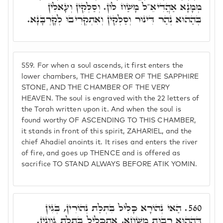
מְמָנָא אַהֲדִיאֵ"ל מָשַׁח לוֹן. וְסַלְקִין וְעָאלִין
בְּהַהוּא נְהַר דִּינוּר וְסַלְּקִין וְאִתְקְרִיבוּ לְקָרְבָּנָא.
559.
For when a soul ascends, it first enters the
lower chambers, THE CHAMBER OF THE SAPPHIRE
STONE, AND THE CHAMBER OF THE VERY
HEAVEN. The soul is engraved with the 22 letters of
the Torah written upon it. And when the soul is
found worthy OF ASCENDING TO THIS CHAMBER,
it stands in front of this spirit, ZAHARIEL, and the
chief Ahadiel anoints it. It rises and enters the river
of fire, and goes up THENCE and is offered as
sacrifice TO STAND ALWAYS BEFORE ATIK YOMIN.
הַאי נְהוֹרָא כָּלִיל בִּתְלַת נְהוֹרִין, בְּגִין
560.
דְּהַהוּא רְבוּת מִשְׁחָא, אִתְכְּלִיל בִּתְלַת גְּוָונִין.