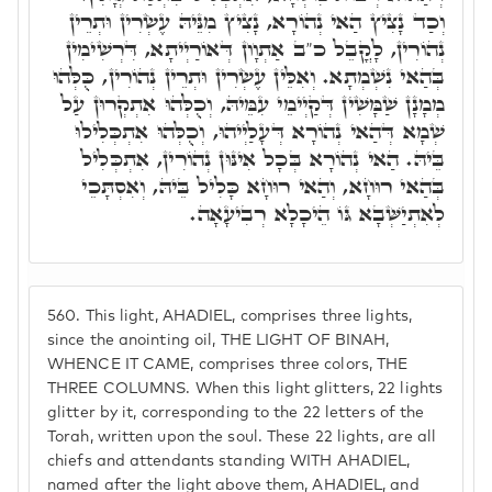
וְכַד נָצִיץ הַאי נְהוֹרָא, נָצִיץ מִנֵּיהּ עֶשְׂרִין וּתְרֵין
נְהוֹרִין, לָקֳבֵל כ"ב אַתְוָון דְּאוֹרַיְיתָא, דִּרְשִׁימִין
בְּהַאי נִשְׁמְתָא. וְאִלֵּין עֶשְׂרִין וּתְרֵין נְהוֹרִין, כֻּלְּהוּ
מְמָנָן שַׁמָּשִׁין דְּקַיְימֵי עִמֵּיהּ, וְכֻלְּהוּ אִתְקְרוּן עַל
שְׁמָא דְּהַאי נְהוֹרָא דְּעָלַיְיהוּ, וְכֻלְּהוּ אִתְכְּלִילוּ
בֵּיהּ. הַאי נְהוֹרָא בְּכָל אִינּוּן נְהוֹרִין, אִתְכְּלִיל
בְּהַאי רוּחָא, וְהַאי רוּחָא כָּלִיל בֵּיהּ, וְאִסְתָּכֵי
לְאִתְיַשְּׁבָא גּוֹ הֵיכָלָא רְבִיעָאָה.
560.
This light, AHADIEL, comprises three lights,
since the anointing oil, THE LIGHT OF BINAH,
WHENCE IT CAME, comprises three colors, THE
THREE COLUMNS. When this light glitters, 22 lights
glitter by it, corresponding to the 22 letters of the
Torah, written upon the soul. These 22 lights, are all
chiefs and attendants standing WITH AHADIEL,
named after the light above them, AHADIEL, and