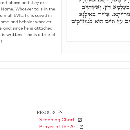
ired above and they are
ְּעָלְמָא דֵּין, וְאִשְׁתְּזִיב
y Name. Whoever toils in the
ֹרַיְיתָא, אָחִיד בְּאִילָנָא
om all EVIL; he is saved in
תִּיב עֵץ חַיִּים הִיא לַמַּחֲזִיקִים
 Come and behold: whoever
fe and, since he is attached
t is written: "she is a tree of
).
Resources
Scanning Chart
Prayer of the Ari