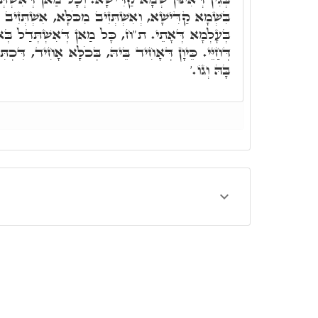
בִּשְׁמָא קַדִּישָׁא, וְאִשְׁתְּזִיב מִכֹּלָּא, אִשְׁתְּזִיב ב
בְּעָלְמָא דְּאָתֵי. ת"ח, כָּל מַאן דְּאִשְׁתְּדַל בְּאו
דְּחַיֵּי. כֵּיוָן דְּאָחִיד בֵּיהּ, בְּכֹלָּא אָחִיד, דִּכְ
בָּהּ וְגוֹ.'