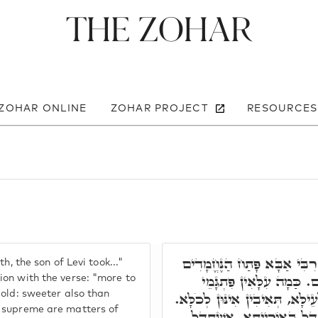
The Zohar
 ZOHAR ONLINE
ZOHAR PROJECT
RESOURCES
 רִבִּי אַבָּא פָּתַח הַנֶּחֱמָדִים
, the son of Levi took..."
. כַּמָה עִלָּאִין פִּתְגָּמֵי
on with the verse: "more to
gold: sweeter also than
ְעֵילָּא, תְּאִיבִין אִינּוּן לְכֹלָּא
w supreme are matters of
דַל בְּאוֹרַיְיתָא, אִשְׁתְּדַּל