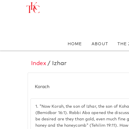
HOME
ABOUT
THE
Index
/ Izhar
Korach
1.
"Now Korah, the son of Izhar, the son of Kohath
(Bemidbar 16:1). Rabbi Aba opened the discussi
be desired are they than gold, even much fine 
honey and the honeycomb" (Tehilim 19:11). Ho