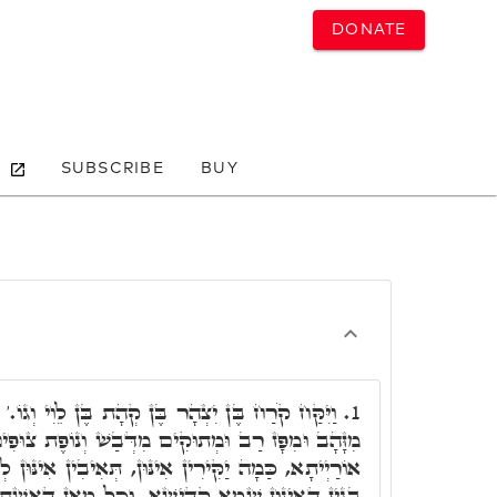
DONATE
SUBSCRIBE
BUY
וַיִּקַּח קֹרַח בֶּן יִצְהָר בֶּן קְהָת בֶּן לֵוִי וְגוֹ.'
1.
מִזָּהָב וּמִפָּז רַב וּמְתוּקִים מִדְּבַשׁ וְנוֹפֶת צוּפִים
אוֹרַיְיתָא, כַּמָה יַקִּירִין אִינּוּן, תְּאִיבִין אִינּוּן ל.
בְּגִין דְּאִינּוּן שְׁמָא קַדִּישָׁא. וְכָל מַאן דְּאִשְׁתְּ