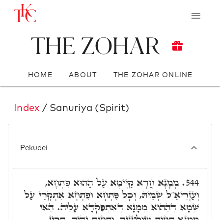
The Zohar
HOME
ABOUT
THE ZOHAR ONLINE
Index
/ Sanuriya (Spirit)
Pekudei
מְמָנָא חֲדָא קַיְּימָא עַל הַהוּא פִּתְחָא,
544.
וְעַזְרִיאֵ"ל שְׁמֵיהּ, וְכָל פִּתְחָא וּפִתְחָא אִתְקְרֵי עַל
שְׁמָא דְּהַהוּא מְמָנָא דְּאִתְפַּקְּדָא עָלֵיהּ. הַאי
מְמָנָא תְּחוֹת שׁוּלְטָנֵיהּ, וּתְחוֹת יְדֵיהּ, תְּרֵין