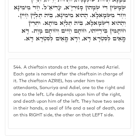
שַׁמָּשִׁין דִּי שְׁמָהוֹן סָנוּרִיָּ"א, עָדִיאֵ"ל. חַד מִימִינָא
וְחַד מִשְּׂמָאלָא. הַהוּא מִימִינָא, בֵּיהּ תַּלְיָין חַיִּין.
וְהַהוּא דִּשְׂמָאלָא, בֵּיהּ תַּלְיָא מוֹתָא. וּתְרֵין
חוֹתָמִין בִּידַיְיהוּ, חוֹתָם חַיִּים וְחוֹתָם מָוֶת. דָּא
קָאֵים לְסִטְרָא דָּא, וְדָא קָאֵים לְסִטְרָא דָּא.
544.
A chieftain stands at the gate, named Azriel.
Each gate is named after the chieftain in charge of
it. The chieftain AZRIEL has under him two
attendants, Sanuriya and Adiel, one to the right and
one to the left. Life depends upon him of the right,
and death upon him of the left. They have two seals
in their hands, a seal of life and a seal of death, one
on this RIGHT side, the other on that LEFT side.