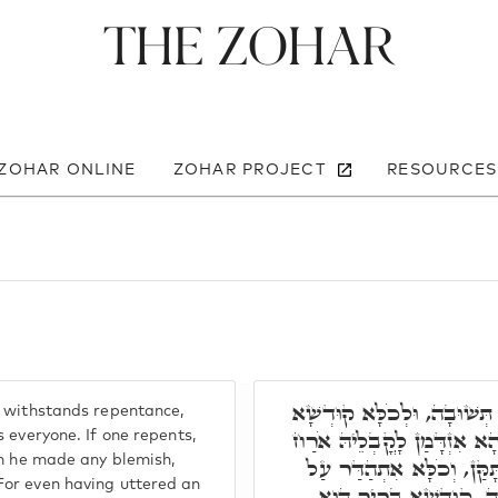
The Zohar
 ZOHAR ONLINE
ZOHAR PROJECT
RESOURCES
 תְּשׁוּבָה, וּלְכֹלָּא קוּדְשָׁא
 withstands repentance,
הָא אִזְדָּמַן לָקֳבְלֵיהּ אֹרַח
 everyone. If one repents,
gh he made any blemish,
ָקַּן, וְכֹלָּא אִתְהַדַּר עַל
or even having uttered an
אָה, קוּדְשָׁא בְּרִיךְ הוּא