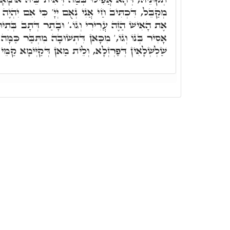
מְקַבֵּל, דִּכְתִּיב חַי אֲנִי נְאֻם יְיָ' כִּי אִם יִהְיֶה כָּ
אֶת הָאִישׁ הַזֶּה עֲרִירִי וְגוֹ.' וּבָתַר דְּתָב בְּתִיוּב
אָסִיר בְּנוֹ וְגוֹ,' מִכָּאן דִּתְשׁוּבָה מִתְּבַּר כַּמָּה גְּ
שַׁלְשְׁלָאִין דְּפַרְזְלָא, וְלֵית מַאן דְּקַיְּימָא קַמֵּי.