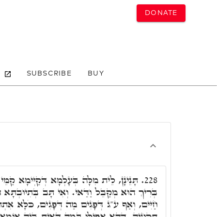
DONATE
SUBSCRIBE
BUY
תָּנֵינָן, לֵית מִלָּה בְּעָלְמָא דְּקַיְּימָא קַמֵּי
228.
בְּרִיךְ הוּא מְקַבֵּל וַדַּאי. וְאִי תָּב בְּתִיוּבְתָּא 
חַיִּים, וְאַף ע"ג דְּפָגִים מַה דְּפָגִים, כֹּלָּא אִתְתּ
תְקּוּנֵיהּ, דְּהָא אֲפִילּוּ בְּמַה דְּאִית בֵּיהּ אוֹמָ