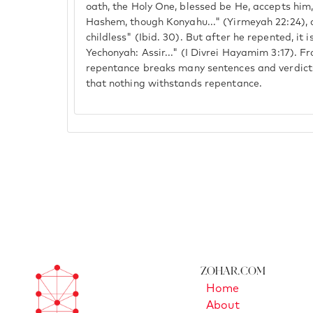
oath, the Holy One, blessed be He, accepts him, a
Hashem, though Konyahu..." (Yirmeyah 22:24), 
childless" (Ibid. 30). But after he repented, it 
Yechonyah: Assir..." (I Divrei Hayamim 3:17). 
repentance breaks many sentences and verdict
that nothing withstands repentance.
Zohar.com
Home
About