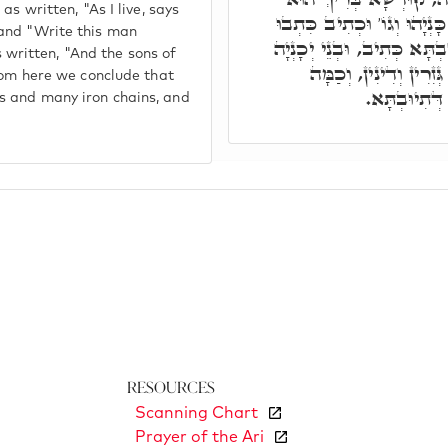
s written, "As I live, says
נְיָהוּ וְגוֹ' וּכְתִיב כִּתְבוּ
and "Write this man
ְתָּא כְּתִיב, וּבְנֵי יְכָנְיָה
is written, "And the sons of
זִרִין וְדִינִין, וְכַמָּה
From here we conclude that
 דְּתִיוּבְתָּא
s and many iron chains, and
Resources
Scanning Chart
Prayer of the Ari