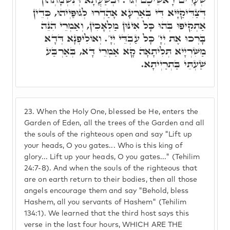
דְּצַדִּיקַיָּיא דִּי בְּאַרְעָא אָהַדְרוּ לְגוּפַיְיהוּ, כְּדֵין
אַתְקִיפוּ בְּהוּ כָּל אִינּוּן מַלְאָכִין, וְאַמְרֵי הִנֵּה
בָּרְכוּ אֶת יְיָ' כָּל עַבְדֵּי יְיָ'. וְאוֹלִיפְנָא דְּדָא
מַשִּׁרְיָיא תְּלִיתָאָה קָא אַמְרֵי דָּא, בְּאַרְבַּע
שַׁעְתֵּי בַּתְרַיְיתָא.
23.
When the Holy One, blessed be He, enters the
Garden of Eden, all the trees of the Garden and all
the souls of the righteous open and say "Lift up
your heads, O you gates... Who is this king of
glory... Lift up your heads, O you gates..." (Tehilim
24:7-8). And when the souls of the righteous that
are on earth return to their bodies, then all those
angels encourage them and say "Behold, bless
Hashem, all you servants of Hashem" (Tehilim
134:1). We learned that the third host says this
verse in the last four hours, WHICH ARE THE