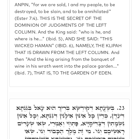
ANPIN, "for we are sold, I and my people, to be
destroyed, to be slain, and to be annihilated"
(Ester 7:4). THIS IS THE SECRET OF THE
DOMINION OF JUDGMENTS OF THE LEFT
COLUMN. And the King said: "who is he, and
where is he..." (Ibid. 5), AND SHE SAID: "THIS
WICKED HAMAN" (IBID. 6), NAMELY, THE KLIPAH
THAT IS DRAWN FROM THE LEFT COLUMN. And
then "And the king arising from the banquet of
wine in his wrath went into the palace garden..."
(Ibid. 7), THAT IS, TO THE GARDEN OF EDEN.
בְּשַׁעֲתָא דְּקוּדְשָׁא בְּרִיךְ הוּא עָאל בְּגִּנְתָּא
23.
דְּעֵדֶן, כְּדֵין כָּל אִינּוּן אִילָנִין דְּגִּנְתָּא, וְכָל אִינּוּן
נִשְׁמָתִין דְּצַדִּיקַיָּיא, פַּתְחֵי וְאַמְרֵי, שְׂאוּ שְׁעָרִים
רָאשֵׁיכֶם וְגוֹ'. מִי זֶה מֶלֶךְ הַכָּבוֹד וְגוֹ'. שְׂאוּ
שְׁעָרִים רָאשֵׁיכֶם וְגוֹ'. וּבְשַׁעֲתָא דְּנִשְׁמָתְהוֹן