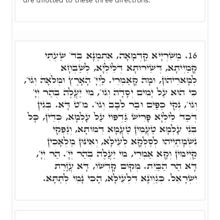
are allotted to these three directions.
מַשִּׁרְיָיא קַדְמָאָה, אִתְמַנָּא בְּד' שַׁעְתֵּי
16.
קָמַיְיתָא, דְּשֵׁירוּתָא דְּלֵילְיָא, לְשַׁבְּחָא
לְמָארֵיהוֹן, וּמָה קָאַמְרֵי. לַיְיָ' הָאָרֶץ וּמְלֹֹאָהּ וְגוֹ',
כִּי הוּא עַל יַמִים יְסָדָהּ וְגוֹ', מִי יַעֲלֶה בְהַר יְיָ'
וְגוֹ', נְקִי כַפַּיִם וּבַר לֵבָב וְגוֹ'. מ"ט דָּא. בְּגִין
דְּכַד לֵילְיָא פָּרִישׂ גַּדְפּוֹי עַל עָלְמָא, כְּדֵין, כָּל
בְּנֵי עָלְמָא טַעֲמִין טַעֲמָא דְּמוֹתָא, וְנַפְקֵי
נִשְׁמָתַיְיהוּ לְסַלְּקָא לְעֵילָּא, וְאִינּוּן מַלְאָכִין
קַיְימִין וְקָא אַמְרֵי, מִי יַעֲלֶה בְהַר יְיָ'. הַר יְיָ',
דָּא הַר הַבַּיִת. מְקוֹם קָדְשׁוֹ, דָּא עֲזָרַת
יִשְׂרָאֵל. כְּגַוְונָא דִּלְעֵילָּא, הָכִי נָמֵי לְתַתָּא.