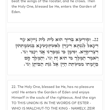
beat the wings of the rooster, and he crows. Then
the Holy One, blessed be He, enters the Garden of
Eden.
וְקוּדְשָׁא בְּרִיךְ הוּא לֵית לֵיהּ נַיְיחָא עַד
22.
דְּעָאל לְגִנְתָּא דְּעֵדֶן לְאִשְׁתַּעְשְׁעָא בְּנִשְׁמָתֵהוֹן
דְּצַדִּיקַיָּיא. וְסִימָן כִּי נִמְכַּרְנוּ אֲנִי וְעַמִּי וְגוֹ'.
וַיֹּאמֶר הַמֶּלֶךְ מִי הוּא זֶה וְגוֹ', וְהַמֶּלֶךְ קָם
בַּחֲמָתוֹ מִמִּשְׁתֵּה הַיַּיִן אֶל גִּנַּת הַבִּיתָן וְגוֹ'.
22.
The Holy One, blessed be He, has no pleasure
until He enters the Garden of Eden and enjoys
Himself in the souls of the righteous. And the sign
TO THIS UNION IS IN THE WORDS OF ESTER -
WHO IS MALCHUT-TO THE KING - NAMELY, ZEIR