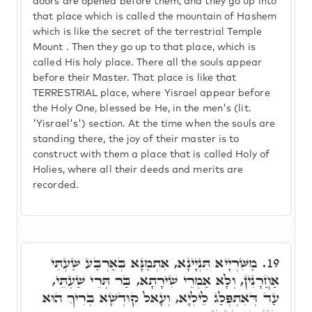
doors are opened before them, and they go up into
that place which is called the mountain of Hashem
which is like the secret of the terrestrial Temple
Mount . Then they go up to that place, which is
called His holy place. There all the souls appear
before their Master. That place is like that
TERRESTRIAL place, where Yisrael appear before
the Holy One, blessed be He, in the men's (lit.
'Yisrael's') section. At the time when the souls are
standing there, the joy of their master is to
construct with them a place that is called Holy of
Holies, where all their deeds and merits are
recorded.
מַשִּׁרְיָיא תִּנְיָינָא, אִתְמַנָּא בְּאַרְבַּע שַׁעְתֵּי
19.
אַחֲרָנִין, וְלָא אַמְרֵי שִׁירָתָא, בַּר תְּרֵי שַׁעְתֵּי,
עַד דְּאִתְפְּלַג לֵילְיָא, וְעָאל קוּדְשָׁא בְּרִיךְ הוּא