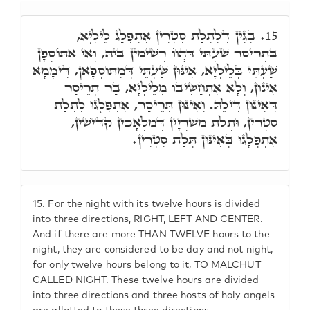
בְּגִין דְּלִתְלַת סִטְרִין אִתְפְּלַג לֵילְיָא,
15.
בִּתְרֵיסַר שַׁעְתֵּי דַּהֲווֹ רְשִׁימִין בֵּיהּ, וְאִי אִתּוֹסְפָן
שַׁעְתֵּי בְּלֵילְיָא, אִינּוּן שַׁעְתֵּי דְּמִתּוֹסְפָאן, דִּימָמָא
אִינּוּן, וְלָא אִתְחַשִׁיבוּ מִלֵילְיָא, בַּר תְּרֵיסַר
דְּאִינּוּן דִּילֵהּ. וְאִינּוּן תְּרֵיסַר, אִתְפְּלָגוּ לִתְלַת
סִטְרִין, וּתְלַת מַשִׁרְיָין דְּמַלְאָכִין קַדִּישִׁין,
אִתְפְּלָגוּ בְּאִינּוּן תְּלַת סִטְרִין.
15.
For the night with its twelve hours is divided
into three directions, RIGHT, LEFT AND CENTER.
And if there are more THAN TWELVE hours to the
night, they are considered to be day and not night,
for only twelve hours belong to it, TO MALCHUT
CALLED NIGHT. These twelve hours are divided
into three directions and three hosts of holy angels