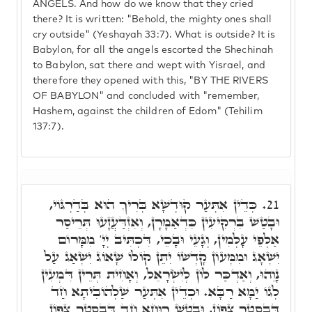
ANGELS. And how do we know that they cried
there? It is written: "Behold, the mighty ones shall
cry outside" (Yeshayah 33:7). What is outside? It is
Babylon, for all the angels escorted the Shechinah
to Babylon, sat there and wept with Yisrael, and
therefore they opened with this, "BY THE RIVERS
OF BABYLON" and concluded with "remember,
Hashem, against the children of Edom" (Tehilim
137:7).
כְּדֵין אִתְּעַר קוּדְשָׁא בְּרִיךְ הוּא בְּדַרְגּוֹי,
21.
וּבָטַשׁ בִּרְקִיעִין כִּדְאַמָרָן, וְאִזְדַּעֲזָעוּ תְּרֵיסַר
אַלְפֵי עָלְמִין, וְגָעֵי וּבָכֵי, דִּכְתִּיב יְיָ' מִמָּרוֹם
יִשְׁאָג וּמִמְּעוֹן קָדְשׁוֹ יִתֵּן קוֹלוֹ שָׁאוֹג יִשְׁאַג עַל
נָוֵהוּ, וְאַדְכַּר לוֹן לְיִשְׂרָאֵל, וְאָחִית תְּרֵין דִּמְעִין
לְגוֹ יַמָּא רַבָּא. וּכְדֵין אִתְּעַר שַׁלְהוֹבִיתָא חַד
דְּבִסְטַר צָפוֹן, וּבָטַשׁ רוּחָא חַד דְּבִסְטַר צָפוֹן