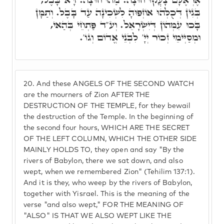
בְּגִין דְּכֻלְּהוּ אוֹזְפוּהָ לִשְׁכִינָה עַד בָּבֶל. וְתַמָּן
בָּכוּ עִמְּהוֹן דְּיִשְׂרָאֵל. וְע"ד פַּתְחֵי בְּהַאי,
וּמְסַיְּימֵי זְכוֹר יְיָ' לִבְנֵי אֱדוֹם וְגוֹ'.
20.
And these ANGELS OF THE SECOND WATCH
are the mourners of Zion AFTER THE
DESTRUCTION OF THE TEMPLE, for they bewail
the destruction of the Temple. In the beginning of
the second four hours, WHICH ARE THE SECRET
OF THE LEFT COLUMN, WHICH THE OTHER SIDE
MAINLY HOLDS TO, they open and say "By the
rivers of Babylon, there we sat down, and also
wept, when we remembered Zion" (Tehilim 137:1).
And it is they, who weep by the rivers of Babylon,
together with Yisrael. This is the meaning of the
verse "and also wept," FOR THE MEANING OF
"ALSO" IS THAT WE ALSO WEPT LIKE THE