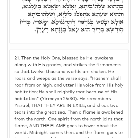
בְּהַהוּא שַׁלְהוֹבִיתָא, וְאַזְלָא וְשָׁאֲטָא בְּעָלְמָא,
וְהַהִיא שַׁעֲתָא אִתְפְּלַג לֵילְיָא, וְשַׁלְהוֹבִיתָא
אַזְלָא וּבָטַשׁ בְּגַדְפוֹי דְּתַרְנְגוֹלָא, וְקָארֵי, כְּדֵין
קוּדְשָׁא בְּרִיךְ הוּא עָאל בְּגִּנְתָּא דְּעֵדֶן.
21.
Then the Holy One, blessed be He, awakens
along with His grades, and strikes the firmaments
so that twelve thousand worlds are shaken. He
roars and weeps as the verse says, "Hashem shall
roar from on high, and utter His voice from His holy
habitation; He shall mightily roar because of His
habitation" (Yirmeyah 25:30). He remembers
Yisrael, THAT THEY ARE IN EXILE, and sheds two
tears into the great sea. Then a flame is awakened
from the north. One spirit from the north joins that
flame, AND THE FLAME goes to hover about the
world. Midnight comes then, and the flame goes to