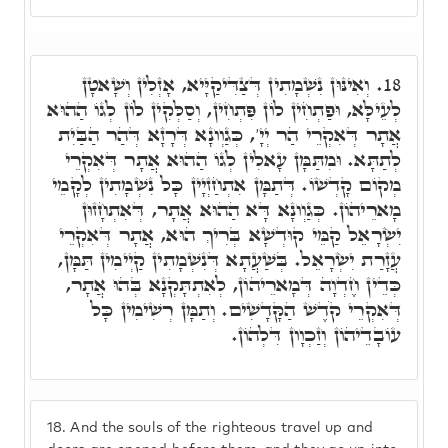
וְאִינּוּן נִשְׁמָתִין דְּצַדִּיקַיָּיא, אָזְלִין וְשָׁאטָן
18.
לְעֵילָּא, וּפַתְחִין לוֹן פִּתְחִין, וְסַלְּקִין לוֹן לְגוֹ הַהוּא
אֲתָר דְּאִקְרֵי הַר יְיָ', כְּגַוְונָא דְּרָזָא דְּהַר הַבַּיִת
לְתַתָּא. וּמִתַּמָּן עָאלִין לְגוֹ הַהוּא אֲתָר דְּאִקְרֵי
מְקוֹם קָדְשׁוֹ. דְּתַמָּן אִתְחַזְיָין כָּל נִשְׁמָתִין לְקָמֵי
מָארֵיהוֹן. כְּגַוְונָא דָּא הַהוּא אֲתָר, דְּאִתְחָזוּן
יִשְׂרָאֵל קַמֵּי קוּדְשָׁא בְּרִיךְ הוּא, אֲתָר דְּאִקְרֵי
עֲזָרַת יִשְׂרָאֵל. בְּשַׁעֲתָא דְּנִשְׁמָתִין קַיְימִין תַּמָּן,
כְּדֵין חֶדְוָה דְּמָארֵיהוֹן, לְאִתְתָּקְנָא בְּהוּ אֲתָר,
דְּאִקְרֵי קֹדֶשׁ הַקָּדָשִׁים. וְתַמָּן רְשִׁימִין כָּל
עוֹבָדֵיהוֹן וְזַכְוָון דִּלְהוֹן.
18.
And the souls of the righteous travel up and