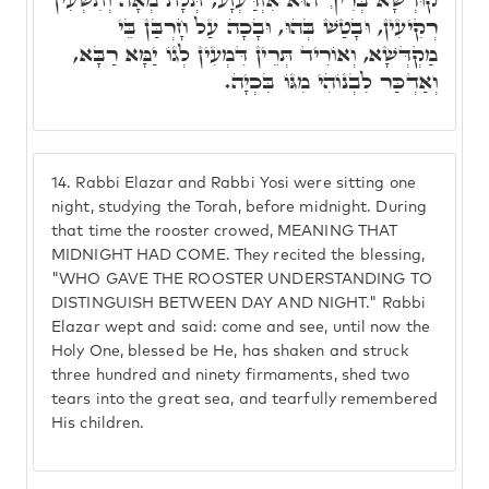
רְקִיעִין, וּבָטַשׁ בְּהוּ, וּבָכָה עַל חָרְבַּן בֵּי
מַקְדְּשָׁא, וְאוֹרִיד תְּרֵין דִּמְעִין לְגוֹ יַמָּא רַבָּא,
וְאַדְכַּר לִבְנוֹהִי מִגּוֹ בִּכְיָה.
14.
Rabbi Elazar and Rabbi Yosi were sitting one
night, studying the Torah, before midnight. During
that time the rooster crowed, MEANING THAT
MIDNIGHT HAD COME. They recited the blessing,
"WHO GAVE THE ROOSTER UNDERSTANDING TO
DISTINGUISH BETWEEN DAY AND NIGHT." Rabbi
Elazar wept and said: come and see, until now the
Holy One, blessed be He, has shaken and struck
three hundred and ninety firmaments, shed two
tears into the great sea, and tearfully remembered
His children.