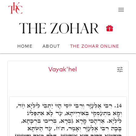
The Zohar
HOME
ABOUT
THE ZOHAR ONLINE
Vayak'hel
רִבִּי אֶלְעָזָר וְרִבִּי יוֹסֵי הָווֹ יַתְבֵי לֵילְיָא חַד,
14.
וְקָא מִתְעַסְקֵי בְּאוֹרַיְיתָא, עַד לָא אִתְפְּלִיג
לֵילְיָא. אַדְּהָכִי קָרָא גַּבְרָא, בְּרִיכוּ בִּרְכָתָא,
בָּכָה רִבִּי אֶלְעָזָר וְאָמַר, ת"ח, עַד הַשְׁתָּא
קוּדְשָׁא בְּרִיךְ הוּא אִזְדַּעְזָע, תְּלָת מְאָה וְתִשְׁעִין