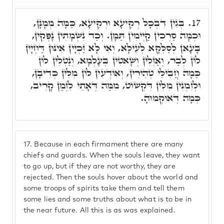
בְּגִין דִּבְכָל רְקִיעָא וּרְקִיעָא, כַּמָּה מְמָנָן,
17.
וּכְמָּה סַרְכִין קַיְימִין תַּמָּן. וְכַד נִשְׁמָתִין נָפְקִין,
בָּעָאן לְסַלְּקָא לְעֵילָּא, וְאִי לָא זַכְיָין אִינּוּן דַּחְיָין
לוֹן לְבַר, וְאַזְלִין וְשָׁאטִין בְּעָלְמָא, וְנַטְלִין לוֹן
כַּמָה חֲבִילֵי טְהִירִין, וְאוֹדְעִין לוֹן מִלִּין כְּדִיבָן,
וּלְזִמְנִין מִלִּין דִּקְשׁוֹט, מִמַּה דְּאָתֵי לִזְמַן קָרִיב,
כְּמָה דְּאוּקְמוּהָ.
17.
Because in each firmament there are many
chiefs and guards. When the souls leave, they want
to go up, but if they are not worthy, they are
rejected. Then the souls hover about the world and
some troops of spirits take them and tell them
some lies and some truths about what is to be in
the near future. All this is as was explained.