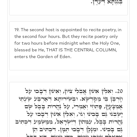
בְּגִנְתָּא דְּעֵדֶן.
19.
The second host is appointed to recite poetry, in
the second four hours. But they recite poetry only
for two hours before midnight when the Holy One,
blessed be He, THAT IS THE CENTRAL COLUMN,
enters the Garden of Eden.
וְאִלֵּין אִינּוּן אֲבֵלֵי צִיּוֹן, וְאִינּוּן דְּבָכוּ עַל
20.
חָרְבַּן בֵּי מַקְדְּשָׁא. וּבְשֵׁירוּתָא דְּאַרְבַּע שַׁעְתֵּי
אֶמְצָעֲיָּן, פַּתְחֵי וְאַמְרֵי, עַל נַהֲרוֹת בָּבֶל שָׁם
יָשַׁבְנוּ גַּם בָּכִינוּ וְגוֹ', וְאִלֵּין אִינּוּן דְּבָכוּ עַל
נַהֲרוֹת בָּבֶל, עִמְּהוֹן דְּיִשְׂרָאֵל, מִמַּשְׁמַע דִּכְתִּיב
גַּם בָּכִינוּ. וּמְנָלָן דְּבָכוּ תַּמָּן. דִּכְתִּיב הֵן
אֶרְאֶלָּם צָעֲקוּ חוּצָה. מַהוּ חוּצָה. דָּא בָּבֶל,