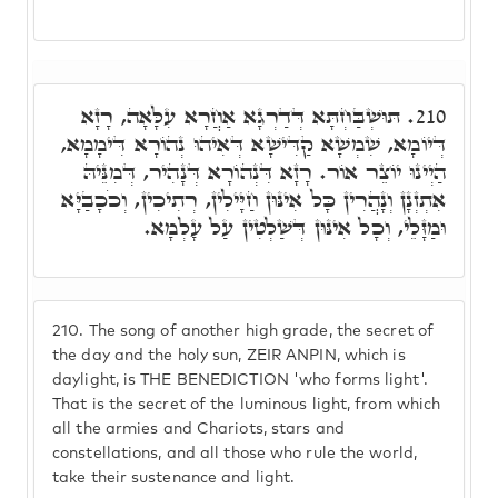
תּוּשְׁבַּחְתָּא דְּדַרְגָא אַחֲרָא עִלָּאָה, רָזָא
210.
דְּיוֹמָא, שִׁמְשָׁא קַדִּישָׁא דְּאִיהוּ נְהוֹרָא דִּימָמָא,
הַיְינוּ יוֹצֵר אוֹר. רָזָא דִּנְהוֹרָא דְּנָהִיר, דְּמִנֵּיהּ
אִתְזְנָן וְנָהֲרִין כָּל אִינּוּן חַיָּילִין, רְתִיכִין, וְכֹכָבַיָּא
וּמַזָּלֵי, וְכָל אִינּוּן דְּשַׁלְטִין עַל עָלְמָא.
210.
The song of another high grade, the secret of
the day and the holy sun, ZEIR ANPIN, which is
daylight, is THE BENEDICTION 'who forms light'.
That is the secret of the luminous light, from which
all the armies and Chariots, stars and
constellations, and all those who rule the world,
take their sustenance and light.