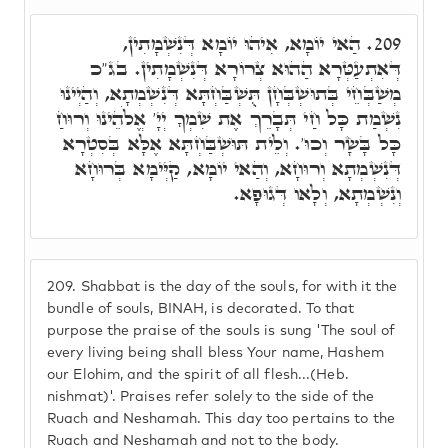
הַאי יוֹמָא, אִיהוּ יוֹמָא דְּנִשְׁמָתִין,
209.
דְּאִתְעַטְּרָא הַהוּא צְרוֹרָא דְּנִשְׁמָתִין. בג"כ
מְשַׁבְּחֵי בְּתוּשְׁבְּחָן תֻּשְׁבַּחְתָּא דְּנִשְׁמְתָא, וְהַיְינוּ
נִשְׁמַת כָּל חַי תְּבָרֵךְ אֶת שִׁמְךָ יְיָ' אֱלֹהֵינוּ וְרוּחַ
כָּל בָּשָׂר וְכוּ'. וְלֵית תּוּשְׁבַּחְתָּא אֶלָּא בְּסִטְרָא
דְּנִשְׁמְתָא וְרוּחָא, וְהַאי יוֹמָא, קַיְּימָא בְּרוּחָא
וְנִשְׁמְתָא, וְלָאו דְּגוּפָא.
209.
Shabbat is the day of the souls, for with it the
bundle of souls, BINAH, is decorated. To that
purpose the praise of the souls is sung 'The soul of
every living being shall bless Your name, Hashem
our Elohim, and the spirit of all flesh...(Heb.
nishmat)'. Praises refer solely to the side of the
Ruach and Neshamah. This day too pertains to the
Ruach and Neshamah and not to the body.