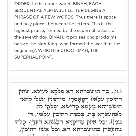
ORDER. In the upper world, BINAH, EACH
SEQUENTIAL ALPHABET LETTER BEGINS A
PHRASE OF A FEW WORDS. Thus there is space
and holy places between the letters. This is the
highest praise, formed by the supernal letters of
the seventh day, BINAH. It praises and proclaims
before the high King 'who formed the world at the
beginning', WHICH IS CHOCHMAH, THE
SUPERNAL POINT.
כַּד תּוּשְׁבַּחְתָּא דָּא סַלְּקָא לְעֵילָּא, שִׁתִין
213.
רְתִיכִין עִלָּאִין דְּקָאָמַרָן, מִזְדַּמְּנִין וְנַטְלֵי לְהַאי
תּוּשְׁבַּחְתָּא מֵעַמָּא קַדִּישָׁא, וְסַלְקֵי לָהּ
לְאִתְעַטְּרָא בָּה, בְּכַמָּה רְתִיכִין עִלָּאִין, דִּי
מְמָנָן, וְכָל אִינּוּן צַדִּיקַיָּיא דִּבְגִנְתָּא דְּעֵדֶן, כֻּלְּהוּ
מִתְעַטְּרִן בְּתוּשְׁבַּחְתָּא דָּא, וְכָל אִינּוּן רְתִיכִין,