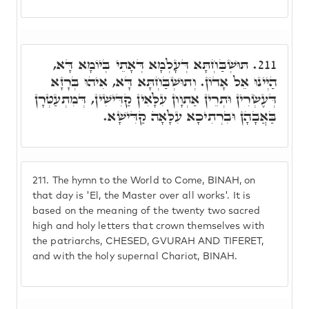
תּוּשְׁבַּחְתָּא דְּעָלְמָא דְּאָתֵי בְּיוֹמָא דָּא,
211.
הַיְינוּ אֵל אָדוֹן. וְתוּשְׁבַּחְתָּא דָּא, אִיהוּ בְּרָזָא
דְּעֶשְׂרִין וּתְרֵין אַתְוָון עִלָּאִין קַדִּישִׁין, דְּמִתְעַטְּרָן
בַּאֲבָהָן וּבִרְתִיכָא עִלָּאָה קַדִּישָׁא.
211.
The hymn to the World to Come, BINAH, on
that day is 'El, the Master over all works'. It is
based on the meaning of the twenty two sacred
high and holy letters that crown themselves with
the patriarchs, CHESED, GVURAH AND TIFERET,
and with the holy supernal Chariot, BINAH.