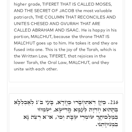
higher grade, TIFERET THAT IS CALLED MOSES,
AND THE SECRET OF JACOB the most valuable
patriarch, THE COLUMN THAT RECONCILES AND
UNITES CHESED AND GVURAH THAT ARE
CALLED ABRAHAM AND ISAAC. He is happy in his
portion, MALCHUT, because the throne THAT IS
MALCHUT goes up to him. He takes it and they are
fused into one. This is the joy of the Torah, which is
the Written Law, TIFERET, that rejoices in the
lower Torah, the Oral Law, MALCHUT, and they
unite with each other.
כֵּיוָן דְּאִתְחַבָּרוּ כַּחֲדָא, בָּעֵי ב"נ לְאַכְלְלָא
216.
בְּהַהוּא חֶדְוָה לְעַמָּא קַדִּישָׁא, יִשְׂמְחוּ
בְמַלְכוּתָךְ שׁוֹמְרֵי שַׁבָּת וְכוּ', או"א רְצֵה נָא
בִמְנוּחָתֵנוּ.