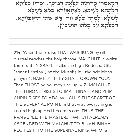
דְּקַאמְרֵי קְדוּשָּׁה עִלָּאָה דְּמוּסָף. וּכְדֵין סִלּוּקָא
דִּלְתַתָּא לְעֵילָּא, לְאִתְאַחֲדָא כֹּלָּא לְעֵילָּא
לְעֵילָּא, לְמֶהֱוֵי כֹּלָּא חַד. דָּא אִיהִי תּוּשְׁבַּחְתָּא,
דְּסַלְּקָא עַל כֻּלְּהוּ תּוּשְׁבְּחָן.
214.
When the praise THAT WAS SUNG by all
Yisrael reaches the holy throne, MALCHUT, it waits
there until YISRAEL recite the high Kedusha (lit.
'sanctification') of the Musaf (lit. 'the additional
prayer'), NAMELY 'THEY SHALL CROWN YOU'.
Then THOSE below may rise up, VIZ. MALCHUT,
THE THRONE, RISES TO IMA - BINAH, AND ZEIR
ANPIN RISES TO ABA, WHICH IS THE SECRET OF
THE SUPERNAL POINT. In that way everything is
united high up and becomes one. THUS, THE
PRAISE "EL, THE MASTER..." WHICH ALREADY
ASCENDED WITH MALCHUT TO BINAH, BINAH
RECITES IT TO THE SUPERNAL KING, WHO IS