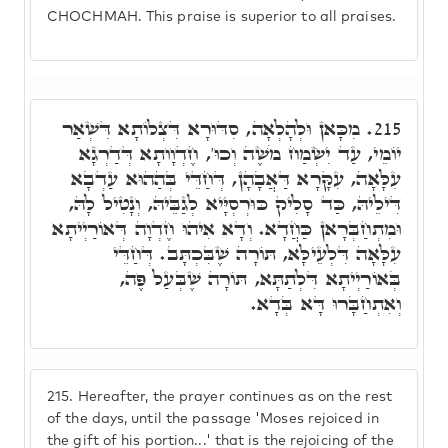
CHOCHMAH. This praise is superior to all praises.
מִכָּאן וּלְהָלְאָה, סִדּוּרָא דִּצְלוֹתָא דִּשְׁאַר
215.
יוֹמֵי, עַד יִשְׂמַח מֹשֶׁה וְכוּ', חֶדְוָותָא דְּדַרְגָא
עִלָּאָה, עִקָּרָא דַּאֲבָהָן, דְּחַדֵּי בְּהַהוּא עַדְבָא
דִּילֵיהּ, כַּד סָלִיק כּוּרְסְיָּיא לְגַבֵּיהּ, וְנָטִיל לָהּ,
וּמִתְחַבְּרָאן כַּחֲדָא. וְדָא אִיהוּ חֶדְוָה דְּאוֹרַיְיתָא
עִלָּאָה דִּלְעֵילָּא, תּוֹרָה שֶׁבִּכְתָּב. דְּחַדֵּי
בְּאוֹרַיְיתָא דִּלְתַתָּא, תּוֹרָה שֶׁבְּעַל פֶּה,
וְאִתְחַבָּרוּ דָּא בְּדָא.
215.
Hereafter, the prayer continues as on the rest
of the days, until the passage 'Moses rejoiced in
the gift of his portion...' that is the rejoicing of the