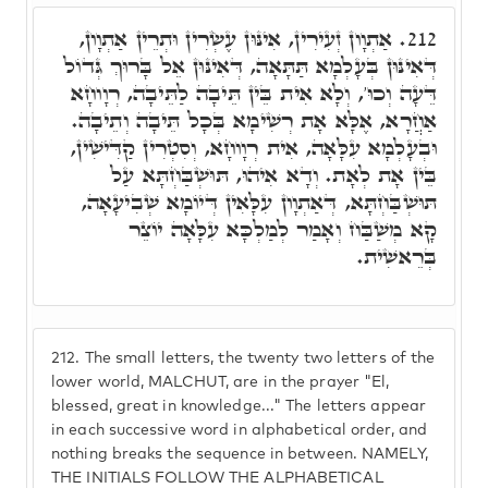
אַתְוָון זְעִירִין, אִינּוּן עֶשְׂרִין וּתְרֵין אַתְוָון,
212.
דְּאִינּוּן בְּעָלְמָא תַּתָּאָה, דְּאִינּוּן אֵל בָּרוּךְ גְּדוֹל
דֵּעָה וְכוּ', וְלָא אִית בֵּין תֵּיבָה לַתֵּיבָה, רְוָוחָא
אַחֲרָא, אֶלָּא אָת רְשִׁימָא בְּכָל תֵּיבָה וְתֵיבָה.
וּבְעָלְמָא עִלָּאָה, אִית רְוָוחָא, וְסִטְרִין קַדִּישִׁין,
בֵּין אָת לְאָת. וְדָא אִיהוּ, תּוּשְׁבַּחְתָּא עַל
תּוּשְׁבַּחְתָּא, דְּאַתְוָון עִלָּאִין דְּיוֹמָא שְׁבִיעָאָה,
קָא מְשַׁבַּח וְאָמַר לְמַלְכָּא עִלָּאָה יוֹצֵר
בְּרֵאשִׁית.
212.
The small letters, the twenty two letters of the
lower world, MALCHUT, are in the prayer "El,
blessed, great in knowledge..." The letters appear
in each successive word in alphabetical order, and
nothing breaks the sequence in between. NAMELY,
THE INITIALS FOLLOW THE ALPHABETICAL