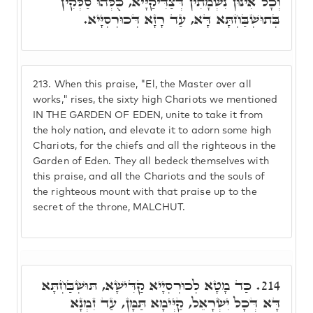
וְכָל אִינּוּן נִשְׁמָתִין דְּצַדִּיקַיָּיא, כֻּלְּהוּ סַלְּקִין
בְּתוּשְׁבַּחְתָּא דָּא, עַד רָזָא דְּכוּרְסְיָּיא.
213.
When this praise, "El, the Master over all
works," rises, the sixty high Chariots we mentioned
IN THE GARDEN OF EDEN, unite to take it from
the holy nation, and elevate it to adorn some high
Chariots, for the chiefs and all the righteous in the
Garden of Eden. They all bedeck themselves with
this praise, and all the Chariots and the souls of
the righteous mount with that praise up to the
secret of the throne, MALCHUT.
כַּד מָטָא לְכוּרְסְיָיא קַדִּישָׁא, תּוּשְׁבַּחְתָּא
214.
דָּא דְּכָל יִשְׂרָאֵל, קַיְּימָא תַּמָּן, עַד זִמְנָא