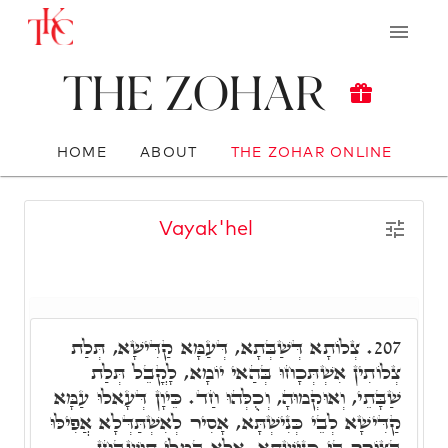
The Zohar
HOME
ABOUT
THE ZOHAR ONLINE
Vayak'hel
צְלוֹתָא דְּשַׁבְּתָא, דְּעַמָּא קַדִּישָׁא, תְּלַת
207.
צְלוֹתִין אִשְׁתְּכָחוּ בְּהַאי יוֹמָא, לָקֳבֵל תְּלַת
שַׁבָּתֵי, וְאוּקְמוּהָ, וְכֻלְּהוּ חַד. כֵּיוָן דְּעָאלוּ עַמָּא
קַדִּישָׁא לְבֵי כְּנִישְׁתָּא, אָסִיר לְאִשְׁתַּדְּלָא אֲפִילּוּ
בְּצוֹרֶךְ בֵּי כְּנִישְׁתָּא, אֶלָּא בְּמִלֵּי תּוּשְׁבְּחָן