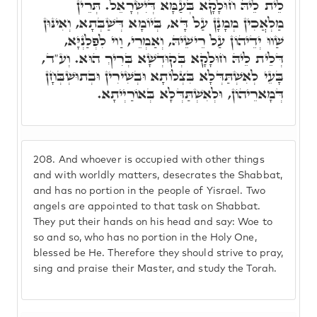
לֵית לֵיהּ חוּלָקָא בְּעַמָּא דְּיִשְׂרָאֵל. תְּרֵין
מַלְאֲכִין מְמָנָן עַל דָּא, בְּיוֹמָא דְּשַׁבְּתָא, וְאִינּוּן
שַׁווּ יְדֵיהוֹן עַל רֵישֵׁיהּ, וְאַמְרֵי, וַוי לִפְלַנְיָּא,
דְּלֵית לֵיהּ חוּלָקָא בְּקוּדְשָׁא בְּרִיךְ הוּא. וְע"ד,
בָּעֵי לְאִשְׁתַּדְּלָא בִּצְלוֹתָא וּבְשִׁירִין וּבְתוּשְׁבְּחָן
דְּמָארֵיהוֹן, וּלְאִשְׁתַּדְּלָא בְּאוֹרַיְיתָא.
208.
And whoever is occupied with other things
and with worldly matters, desecrates the Shabbat,
and has no portion in the people of Yisrael. Two
angels are appointed to that task on Shabbat.
They put their hands on his head and say: Woe to
so and so, who has no portion in the Holy One,
blessed be He. Therefore they should strive to pray,
sing and praise their Master, and study the Torah.