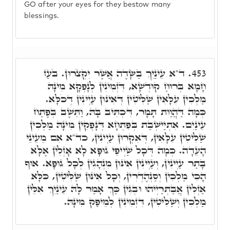
GO after your eyes for they bestow many
blessings.
ד"א עֵינַיִךְ בַּשָּׂדֶה אֲשֶׁר יִקְצֹרוּן. בֹּעַז
453.
חָמָא בְּרוּחַ קוּדְשָׁא, דִּזְמִינִין לְנָפְקָא מִינָּהּ
מַלְכִין עִלָּאִין שַׁלִּיטִין דְּאִינּוּן עַיְינִין דְּכֹלָּא.
כְּמָה דַּהֲוַות תָּמָר, דִּכְתִּיב בָּהּ, וַתֵּשֶׁב בְּפֶתַח
עֵינַיִם. אִתְיַישְּׁבַת בְּפִתְחָא דְּנָפְקִין מִינָּהּ מַלְכִין
שַׁלִּיטִין עִלָּאִין, דְּאִקְרוּן עַיְינִין, כד"א אִם מֵעֵינֵי
הָעֵדָה. כְּמָה דְּכָל שַׁיְיפֵי גּוּפָא לָא אָזְלִין אֶלָּא
בָּתַר עַיְינִין, וְעַיְינִין אִינּוּן מִנְהָגִין לְכָל גּוּפָא. אוּף
הָכִי מַלְכִין וְסַנְהֶדְרִין, וְכָל אִינּוּן שַׁלִּיטִין, כֹּלָּא
אַזְלִין אֲבַתְרַיְיהוּ וּבְגִין כַּךְ אָמַר לָהּ עֵינַיִךְ אִלֵּין
מַלְכִין וְשַׁלִּיטִין, דִּזְמִינִין לְמֵיפַק מִינָּהּ.