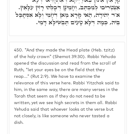
אִצְטְרִיכוּ לְמִכְתַּב, וְחָמֵינָן דְּכֻלְּהוּ רָזִין עִלָּאִין.
א"ר יְהוּדָה, הַאי קְרָא מַאן דְּחָמֵי וְלָא אִסְתָּכַּל
בֵּיהּ, כְּמָה דְּלָא טָעִים תַּבְשִׁילָא דָּמֵי.
450.
"And they made the Head plate (Heb. tzitz)
of the holy crown" (Shemot 39:30). Rabbi Yehuda
opened the discussion and read from the scroll of
Ruth, "let your eyes be on the field that they
reap..." (Rut 2:9). We have to examine the
relevance of this verse here. Rabbi Yitzchak said to
him, in the same way, there are many verses in the
Torah that seem as if they do not need to be
written, yet we see high secrets in them all. Rabbi
Yehuda said that whoever looks at the verse but
not closely, is like someone who never tasted a
dish.