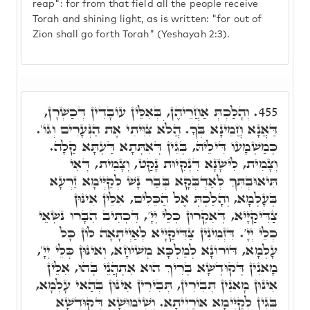
reap": for from that field all the people receive
Torah and shining light, as is written: "for out of
Zion shall go forth Torah" (Yeshayah 2:3).
וְהָלַכְתְּ אַחֲרֵיהֶן, בְּאִלֵּין עוֹבָדִין דְּכַשְׁרָן,
455.
דַּאֲנָא חֲמֵינָא בְּךָ. הֲלֹֹא צִוִּיתִי אֶת הַנְּעָרִים וְגוֹ'.
כְּמַשְׁמָעוֹ דִּילֵיהּ, בְּגִין דְּאִתְּתָא דַּעְתָּא קַלָה.
וְצָמִית, לִישָׁנָא דִּנְקִיוּת נָקַט, וְצָמִית, דְּאִי
תִּיאוּבְתִּךְ לְאַדְבְּקָא בְּבַר נָשׁ לְקַיְּימָא זַרְעָא
בְּעָלְמָא, וְהָלַכְתְּ אֶל הַכֵּלִים, אִלֵּין אִינּוּן
צַדִּיקַיָּיא, דְּאִקְרוּן כְּלֵי יְיָ', דִּכְתִּיב הִבָּרוּ נֹשְׂאֵי
כְּלֵי יְיָ'. דִּזְמִינִין צַדִּיקַיָּיא לְאַיְיתָאָה לוֹן כָּל
עָלְמָא, דּוֹרוֹנָא לְמַלְכָּא מְשִׁיחָא, וְאִינּוּן כְּלֵי יְיָ',
מָאנִין דְּקוּדְשָׁא בְּרִיךְ הוּא אִתְהֲנֵי בְּהוּ, אִלֵּין
אִינּוּן מָאנִין תְּבִירִין, תְּבִירִין אִינּוּן בְּהַאי עָלְמָא,
בְּגִין לְקַיְּימָא אוֹרַיְיתָא. וְשִׁימוּשָׁא דְּקוּדְשָׁא