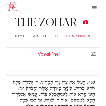
The Zohar
HOME
ABOUT
THE ZOHAR ONLINE
Vayak'hel
וַיַּעַשׂ אֶת צִיץ נֶזֶר הַקֹּדֶשׁ. ר' יְהוּדָה פָּתַח
450.
קְרָא בְּרוּת, עֵינַיִךְ בַּשָּׂדֶה אֲשֶׁר יִקְצֹרוּן וְגוֹ'.
הַאי קְרָא אִית לְאִסְתַּכְּלָא בֵּיהּ, אֲמַאי אִצְטְרִיךְ
הָכָא לְמִכְתַּב. א"ל ר' יִצְחָק, אִי הָכִי כַּמָּה
קְרָאִין אִינּוּן בְּאוֹרַיְיתָא דְּאִתְחֲזִיאוּ דְּלָא