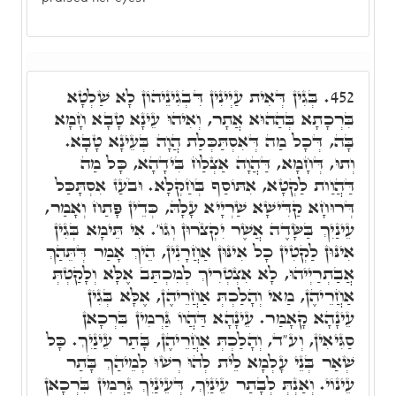
בְּגִין דְּאִית עַיְינִין דִּבְגִינֵיהוֹן לָא שַׁלְטָא
452.
בִּרְכָתָא בְּהַהוּא אֲתָר, וְאִיהוּ עֵינָא טָבָא חָמָא
בָּה, דְּכָל מַה דְּאִסְתַּכְּלַת הֲוָה בְּעֵינָא טָבָא.
וְתוּ, דְּחָמָא, דַּהֲוָה אַצְלַח בִּידָהָא, כָּל מַה
דַּהֲוַות לַקְטָא, אִתּוֹסַף בְּחַקְלָא. וּבֹעַז אִסְתָּכַּל
דְּרוּחָא קַדִּישָׁא שַׁרְיָיא עָלָהּ, כְּדֵין פָּתַח וְאָמַר,
עֵינַיִךְ בַּשָּׂדֶה אֲשֶׁר יִקְצֹרוּן וְגוֹ'. אִי תֵּימָא בְּגִין
אִינּוּן לַקְטִין כָל אִינּוּן אַחֲרָנִין, הֵיךְ אָמַר דְּתֵּהַךְ
אֲבַתְרַיְיהוּ, לָא אִצְטְרִיךְ לְמִכְתַּב אֶלָּא וְלָקַטְתְּ
אַחֲרֵיהֶן, מַאי וְהָלַכְתְּ אַחֲרֵיהֶן, אֶלָּא בְּגִין
עֵינָהָא קָאָמַר. עֵינָהָא דַּהֲווֹ גַּרְמִין בִּרְכָאן
סַגִּיאִין, וְע"ד, וְהָלַכְתְּ אַחֲרֵיהֶן, בָּתַר עֵינַיִךְ. כָּל
שְׁאַר בְּנֵי עָלְמָא לֵית לְהוּ רְשׁוּ לְמֵיהַךְ בָּתַר
עֵינוֹי. וְאַנְתְּ לְבָתַר עֵינַיִךְ, דְּעֵינַיִךְ גַּרְמִין בִּרְכָאן