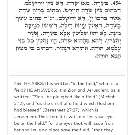
בַּשָּׂדֶה. מַאן שָׂדֶה. דָּא צִיּוֹן וִירוּשָׁלַםִ,
454.
דִּכְתִּיב צִיּוֹן שָׂדֶה תֵחָרֵשׁ. וּכְתִיב כְּרֵיחַ שָׂדֶה
אֲשֶׁר בֵּרֲכוֹ יְיָ', דָּא יְרוּשָׁלַםִ. וְע"ד כְּתִיב עֵינַיִךְ
בַּשָּׂדֶה, דְּאִינּוּן עַיְינִין דִּילָהּ, דִּזְמִינִין לְמֵיפַק
מִינָּהּ, לָא יְהוֹן שַׁלִּיטִין אֶלָּא בַּשָּׂדֶה. אֲשֶׁר
יִקְצֹרוּן, דְּהָא מֵהַהוּא שָׂדֶה, הֲווֹ נַקְטִין כָּל בְּנֵי
עָלְמָא, תּוֹרָה, וּנְהוֹרָא דְּנָהִיר, דִּכְתִּיב כִּי מִצִּיּוֹן
תֵּצֵא תּוֹרָה.
454.
HE ASKS: It is written "in the field," what is a
field? HE ANSWERS: it is Zion and Jerusalem, as is
written: "Zion...be ploughed like a field" (Michah
3:12), and "as the smell of a field which Hashem
had blessed" (Beresheet 27:27), which is
Jerusalem. Therefore it is written: "let your eyes
be on the field," for the eyes that will issue from
her shall rule no place save the field. "that they