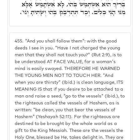
בְּרִיךְ הוּא אִשְׁתְּמַּשׁ בְּהוּ, לָא אִשְׁתָּמַּשׁ אֶלָּא
מִגּוֹ הָנֵי כֵּלִים. וְכַד תִּתְדְּבַק בְּהוּ וְשָׁתִיתָ וְגוֹ'.
455.
"And you shall follow them": with the good
deeds I see in you. "Have I not charged the young
men that they shall not touch you?" (Rut 2:9), is to
be understood AT FACE VALUE, for a woman's
mind is easily swayed. THEREFORE HE WARNED
THE YOUNG MEN NOT TO TOUCH HER. "And
when you are thirsty" (Ibid.) is clean language, ITS
MEANING IS that if you desire to be attached to a
man and raise a seed, "go to the vessels" (Ibid.), to
the righteous called the vessels of Hashem, as is
written: "be clean, you that bear the vessels of
Hashem" (Yeshayah 52:11). For the righteous are
destined to be brought by the whole world as a
gift to the King Messiah. These are the vessels the
Holy One, blessed be He, takes delight in. They are