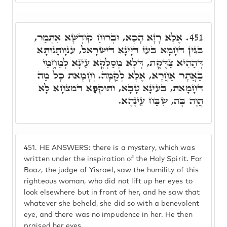
אֶלָּא רָזָא הָכָא, וּבְרוּחַ קוּדְשָׁא אִתְּמַר,
451.
בְּגִין דְּחָמָא בֹּעַז דַּיָּינָא דְּיִשְׂרָאֵל, עַנְוָותָנוּתָא
דְּהַהִיא צַדֶּקֶת, דְּלָא מְסַלְּקָא עֵינָא לְמֵחֱמֵי
בַּאֲתָר אַחֲרָא, אֶלָּא לְקַמָּהּ. וְחָמָאת כָּל מַה
דְּחָמָאת, בְּעֵינָא טָבָא, וְתּוּקְפָּא דְּמִצְחָא לָא
הֲוָה בָּה, שִׁבַּח עֵינָהָא.
451.
HE ANSWERS: there is a mystery, which was
written under the inspiration of the Holy Spirit. For
Boaz, the judge of Yisrael, saw the humility of this
righteous woman, who did not lift up her eyes to
look elsewhere but in front of her, and he saw that
whatever she beheld, she did so with a benevolent
eye, and there was no impudence in her. He then
praised her eyes.