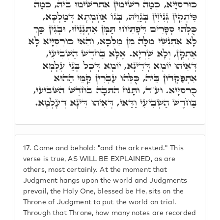
כּוּרְסְיָיא, כַּמָה רְשִׁימִין אִתְרְשִׁימוּ בֵּיהּ, כַּמָה
פִּיתְקִין גְּנִיזִין בְּגַוֵיהּ, בְּגוֹ אַחְמְתָא דְּמַלְכָּא,
כֻּלְּהוּ סְפָרִים דִּפְתִּיחוּ תַּמָּן אִתְגְּנִיזוּ, וּבְגִין כַּךְ
לָא אִתְנְשֵׁי מִלָּה מִן מַלְכָּא, וְהַאי כּוּרְסְיָיא לָא
אַתְקָן, וְלָא שַׁרְיָא. אֶלָּא בַּחֹדֶשׁ הַשְּׁבִיעִי,
דְּאִיהוּ יוֹמָא דְּדִינָא, יוֹמָא דְּכָל בְּנֵי עָלְמָא
אִתְפַּקְּדוּן בֵּיהּ, כֻּלְּהוּ עַבְרִין קַמֵּי הַהוּא
כֻּרְסְיָיא. וע"ד, וַתָּנַח הַתֵּבָה בַּחֹדֶשׁ הַשְּׁבִיעִי,
בַּחֹדֶשׁ הַשְּׁבִיעִי וַדַּאי, דְּאִיהוּ דִּינָא דְּעָלְמָא.
17.
Come and behold: "and the ark rested." This
verse is true, AS WILL BE EXPLAINED, as are
others, most certainly. At the moment that
Judgment hangs upon the world and Judgments
prevail, the Holy One, blessed be He, sits on the
Throne of Judgment to put the world on trial.
Through that Throne, how many notes are recorded