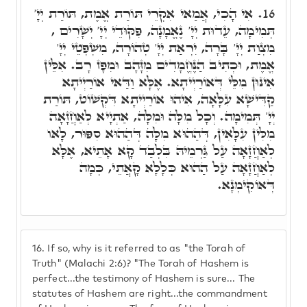
אִי הָכִי, אֲמַאי אִקְרֵי תּוֹרַת אֱמֶת, תּוֹרַת יְיָ'
16.
תְּמִימָה, עֵדוּת יְיָ' נֶאֱמָנָה, פִּקּוּדֵי יְיָ' יְשָׁרִים ,
מִצְוַת יְיָ' בָּרָה, יִרְאַת יְיָ' טְהוֹרָה, מִשְׁפְּטֵי יְיָ'
אֱמֶת, וּכְתִיב הַנֶּחֱמָדִים מִזָּהָב וּמִפָּז רָב. אִלֵּין
אִינּוּן מִלֵּי דְּאוֹרַיְיתָא. אֶלָּא וַדַּאי אוֹרַיְיתָא
קַדִּישָׁא עִלָּאָה, אִיהוּ אוֹרַיְיתָא דִּקְשׁוֹט, תּוֹרַת
יְיָ' תְּמִימָה. וְכָל מִלָּה וּמִלָּה, אַתְיָיא לְאַחֲזָאָה
מִלִּין עִלָּאִין, דְּהַהוּא מִלָּה דְּהַהוּא סִפּוּר, לָאו
לְאַחֲזָאָה עַל גַּרְמֵיהּ בִּלְבַד קָא אָתֵיא, אֶלָּא
לְאַחֲזָאָה עַל הַהוּא כְּלָלָא קָאֲתֵי, כְּמָה
דְּאוֹקִימְנָא.
16.
If so, why is it referred to as "the Torah of
Truth" (Malachi 2:6)? "The Torah of Hashem is
perfect...the testimony of Hashem is sure... The
statutes of Hashem are right...the commandment