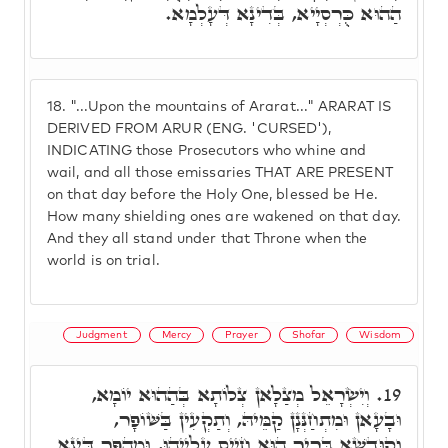
הַהוּא כֻּרְסְיָיא, בְּדִינָא דְּעָלְמָא.
18.
"...Upon the mountains of Ararat..." ARARAT IS
DERIVED FROM ARUR (ENG. 'CURSED'),
INDICATING those Prosecutors who whine and
wail, and all those emissaries THAT ARE PRESENT
on that day before the Holy One, blessed be He.
How many shielding ones are wakened on that day.
And they all stand under that Throne when the
world is on trial.
Judgment
Mercy
Prayer
Shofar
Wisdom
וְיִשְׂרָאֵל מְצַלָאן צְלוֹתָא בְּהַהוּא יוֹמָא,
19.
וּבָעָאן וּמִתְחַנְּנָן קַמֵּיהּ, וְתַקְעִין בַּשּׁוֹפָר,
וְקוּדְשָׁא בְּרִיךְ הוּא חָיֵיס עָלַיְיהוּ, וּמְהַפֵּךְ דִּינָא