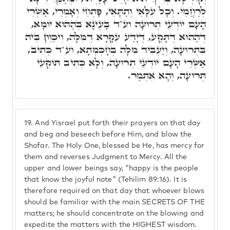
לְרַחֲמֵי. וְכָל עִלָּאֵי וְתַתָּאֵי, פָּתְחֵי וְאָמְרֵי, אַשְׁרֵי
הָעָם יוֹדְעֵי תְרוּעָה וע"ד בָּעֵינָא בְּהַהוּא יוֹמָא,
דְּהַהוּא דְּתָקַע, דְּיָדַע עִקָּרָא דְּמִלָּה, וִיכַוֵּון בֵּיהּ
בִּתְרוּעָה, וְיַעְבִּיד מִלָּה בְּחָכְמְתָא, וע"ד כְּתִיב,
אַשְׁרֵי הָעָם יוֹדְעֵי תְרוּעָה, וְלָא כְּתִיב תּוֹקְעֵי
תְּרוּעָה, וְהָא אִתְּמַר.
19.
And Yisrael put forth their prayers on that day
and beg and beseech before Him, and blow the
Shofar. The Holy One, blessed be He, has mercy for
them and reverses Judgment to Mercy. All the
upper and lower beings say, "happy is the people
that know the joyful note" (Tehilim 89:16). It is
therefore required on that day that whoever blows
should be familiar with the main SECRETS OF THE
matters; he should concentrate on the blowing and
expedite the matters with the HIGHEST wisdom.