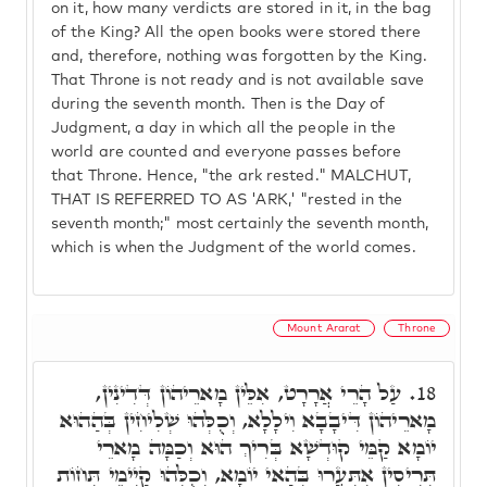
on it, how many verdicts are stored in it, in the bag
of the King? All the open books were stored there
and, therefore, nothing was forgotten by the King.
That Throne is not ready and is not available save
during the seventh month. Then is the Day of
Judgment, a day in which all the people in the
world are counted and everyone passes before
that Throne. Hence, "the ark rested." MALCHUT,
THAT IS REFERRED TO AS 'ARK,' "rested in the
seventh month;" most certainly the seventh month,
which is when the Judgment of the world comes.
Mount Ararat
Throne
עַל הָרֵי אֲרָרָט, אִלֵּין מָארֵיהוֹן דְּדִינִין,
18.
מָארֵיהוֹן דִּיבָבָא וִילָלָא, וְכֻלְּהוּ שְׁלִיחִין בְּהַהוּא
יוֹמָא קַמֵּי קוּדְשָׁא בְּרִיךְ הוּא וְכַמָּה מָארֵי
תְּרִיסִין אִתְּעֲרוּ בְּהַאי יוֹמָא, וְכֻלְּהוּ קַיְימֵי תְּחוֹת