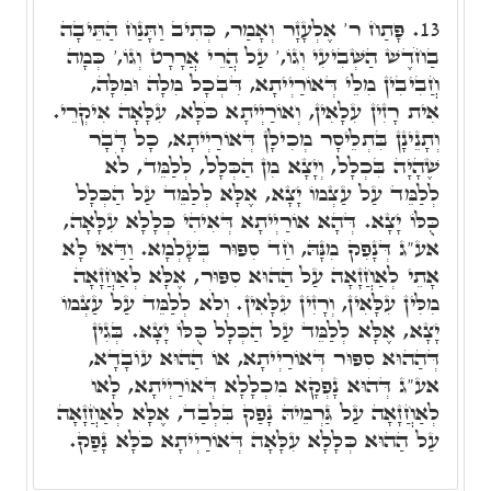
פָּתַח ר' אֶלְעָזָר וְאָמַר, כְּתִיב וַתָּנַח הַתֵּיבָה
13.
בַחֹדֶשׁ הַשְּׁבִיעִי וְגוֹ,' עַל הֲרֵי אֲרָרָט וְגוֹ,' כְּמָה
חֲבִיבִין מִלֵי דְּאוֹרַיְיתָא, דִּבְכָל מִלָה וּמִלָּה,
אִית רָזִין עִלָאִין, וְאוֹרַיְיתָא כֹּלָּא, עִלָּאָה אִיקְרֵי.
וְתָנֵינָן בִּתְלֵיסָר מְכִילָן דְּאוֹרַיְיתָא, כָל דָּבָר
שֶׁהָיָה בִּכְלָל, וְיָצָא מִן הַכְּלָל, לְלַמֵּד, לֹא
לְלַמֵּד עַל עַצְמוֹ יָצָא, אֶלָּא לְלַמֵּד עַל הַכְּלָל
כֻּלּוֹ יָצָא. דְּהָא אוֹרַיְיתָא דְּאִיהִי כְּלָלָא עִלָּאָה,
אע"ג דְּנָפִק מִנָּהּ, חַד סִפּוּר בְּעָלְמָא. וַדַּאי לָא
אָתֵי לְאַחֲזָאָה עַל הַהוּא סִפּוּר, אֶלָּא לְאַחֲזָאָה
מִלִּין עִלָּאִין, וְרָזִין עִלָּאִין. וְלֹא לְלַמֵּד עַל עַצְמוֹ
יָצָא, אֶלָּא לְלַמֵּד עַל הַכְּלָל כֻּלּוֹ יָצָא. בְּגִין
דְּהַהוּא סִפּוּר דְּאוֹרַיְיתָא, אוֹ הַהוּא עוֹבָדָא,
אע"ג דְּהוּא נָפְקָא מִכְלָלָא דְּאוֹרַיְיתָא, לָאו
לְאַחֲזָאָה עַל גַּרְמֵיהּ נָפַק בִּלְבַד, אֶלָּא לְאַחֲזָאָה
עַל הַהוּא כְּלָלָא עִלָּאָה דְּאוֹרַיְיתָא כֹּלָּא נָפַק.