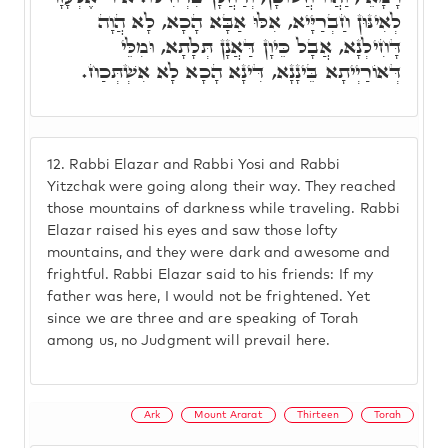
לְאִינּוּן חַבְרַיָּיא, אִלּוּ אַבָּא הָכָא, לָא הֲוָה
דָּחִילְנָא, אֲבָל כֵּיוָן דַּאֲנָן תְּלָתָא, וּמִלֵּי
דְּאוֹרַיְיתָא בֵּינָנָא, דִּינָא הָכָא לָא אִשְׁתְּכַח.
12.
Rabbi Elazar and Rabbi Yosi and Rabbi
Yitzchak were going along their way. They reached
those mountains of darkness while traveling. Rabbi
Elazar raised his eyes and saw those lofty
mountains, and they were dark and awesome and
frightful. Rabbi Elazar said to his friends: If my
father was here, I would not be frightened. Yet
since we are three and are speaking of Torah
among us, no Judgment will prevail here.
Ark
Mount Ararat
Thirteen
Torah