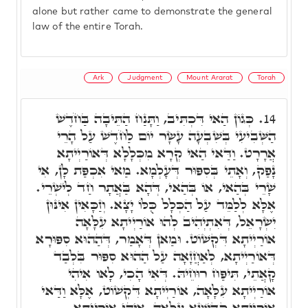
alone but rather came to demonstrate the general
law of the entire Torah.
Ark
Judgment
Mount Ararat
Torah
כְּגוֹן הַאי דִּכְתִּיב, וַתָּנַח הַתֵּיבָה בַּחֹדֶשׁ
14.
הַשְּׁבִיעִי בְּשִׁבְעָה עָשָׂר יוֹם לַחֹדֶשׁ עַל הָרֵי
אֲרָרָט. וַדַּאי הַאי קְרָא מִכְּלָלָא דְּאוֹרַיְיתָא
נָפַק, וְאָתֵי בְּסִפּוּר דְּעָלְמָא. מַאי אִכְפַּת לָן, אִי
שָׁרֵי בְּהַאי, אוֹ בְּהַאי, דְּהָא בַּאֲתָר חַד לְישְׁרֵי.
אֶלָּא לְלַמֵּד עַל הַכְּלָל כֻּלּוֹ יָצָא. וְזַכָּאִין אִינּוּן
יִשְׂרָאֵל, דְּאִתְיְהִיב לְהוּ אוֹרַיְיתָא עִלָּאָה
אוֹרַיְיתָא דִּקְשׁוֹט. וּמַאן דְּאָמַר, דְּהַהוּא סִפּוּרָא
דְּאוֹרַיְיתָא, לְאַחֲזָאָה עַל הַהוּא סִפּוּר בִּלְבַד
קָאֲתֵי, תִּיפַּח רוּחֵיהּ. דְּאִי הָכִי, לָאו אִיהִי
אוֹרַיְיתָא עִלָּאָה, אוֹרַיְיתָא דִּקְשׁוֹט, אֶלָּא וַדַּאי
אוֹרַיְיתָא קַדִּישָׁא עִלָּאָה, אִיהִי אוֹרַיְיתָא