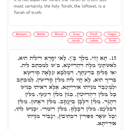
it is not supernal Torah, the Torah of truth. But
most certainly, the holy Torah, the loftiest, is a
Torah of truth.
Balaam
Balak
Blood
Esau
Flesh
Hagar
Jacob
Laban
Torah
תָּא חֲזֵי, מֶלֶךְ בָּ"וָ, לָאו יְקָרָא דִּילֵיהּ הוּא,
15.
לְאִשְׁתָּעֵי מִלָּה דְּהֶדְיוֹטָא, כ"ש לְמִכְתַּב לֵיהּ,
וְאִי סָלִיק בְּדַעְתָּךְ, דְּמַלְכָּא עִלָּאָה קוּדְשָׁא
בְּרִיךְ הוּא, לָא הֲווֹ לֵיהּ מִלִּין קַדִּישִׁין, לְמִכְתַּב
וּלְמֶעְבַּד מִנַּיְיהוּ אוֹרַיְיתָא, אֶלָּא דְּאִיהוּ כָּנִישׁ
כָּל מִלִּין דְּהֶדְיוֹטִין, כְּגוֹן מִלִּין דְּעֵשָׂו. מִלִּין
דְּהָגָר. מִלִּין דְּלָבָן בְּיַעֲקֹב. מִלִּין דְּאָתוּן. מִלִּין
דְּבִלְעָם. מִלִּין דְּבָלָק. מִלִּין דְּזִמְרִי. וְכָנִישׁ לְהוּ,
וְכָל שְׁאָר סִפּוּרִין דִּכְתִּיבִין, וְעָבֵיד מִנַּיְיהוּ
אוֹרַיְיתָא.