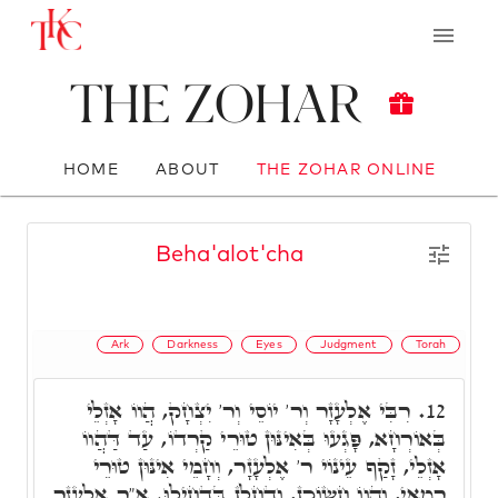
The Zohar
HOME
ABOUT
THE ZOHAR ONLINE
Beha'alot'cha
Ark
Darkness
Eyes
Judgment
Torah
רִבִּי אֶלְעָזָר וְר' יוֹסֵי וְר' יִצְחָק, הֲווֹ אָזְלֵי
12.
בְּאוֹרְחָא, פָּגְעוּ בְּאִינּוּן טוּרֵי קַרְדוֹ, עַד דַּהֲווֹ
אָזְלֵי, זָקַף עֵינוֹי ר' אֶלְעָזָר, וְחָמֵי אִינּוּן טוּרֵי
רָמָאֵי, וַהֲווֹ חֲשוֹכָן, וְדַחֲלָן בִּדְחִילוּ. א"ר אֶלְעָזָר