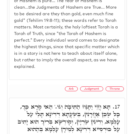
of Hashem is pure... The fear of Hashem is
clean...the Judgments of Hashem are True... More
to be desired are they than gold, even much fine
gold" (Tehilim 19:8-11); these words refer to Torah
matters. Most certainly, the holy loftiest Torah is a
Torah of Truth, since "the Torah of Hashem is
perfect." Every individual word comes to designate
the highest things, since that specific matter which
is in a story is not here to teach about itself alone,
but rather to imply the overall aspect, as we have
explained.
Ark
Judgment
Throne
תָּא חֲזֵי וַתָּנַח הַתֵּיבָה וְגוֹ.' הַאי קְרָא כַּךְ,
17.
כָּל שֶׁכֵּן אַחֲרָנִין, בְּשַׁעֲתָא דְּדִינָא תָּלֵי עַל
עָלְמָא, וְדִינִין שַׁרְיָין, וְקוּדְשָׁא בְּרִיךְ הוּא יָתִיב
עַל כּוּרְסֵייא דְּדִינָא לְמֵידָן עָלְמָא בְּהַהוּא