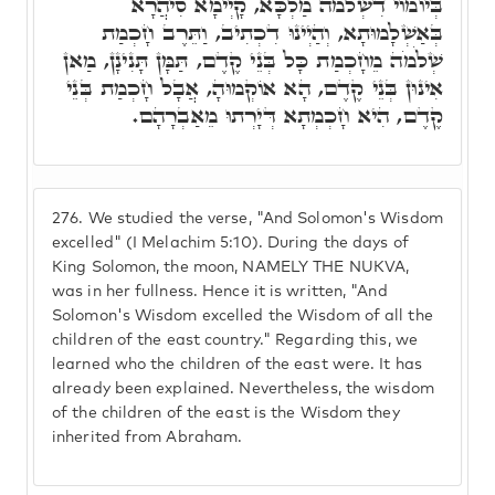
בְּיוֹמוֹי דִשְׁלֹמֹה מַלְכָּא, קָיְימָא סִיהֲרָא
בְּאַשְׁלָמוּתָא, וְהַיְינוּ דִכְתִיב, וַתֵּרֶב חָכְמַת
שְׁלֹמֹה מֵחָכְמַת כָּל בְּנֵי קֶדֶם, תַּמָּן תָּנִינָן, מַאן
אִינוּן בְּנֵי קֶדֶם, הָא אוֹקְמוּהָ, אֲבָל חָכְמַת בְּנֵי
קֶדֶם, הִיא חָכְמְתָא דְּיָרְתוּ מֵאַבְרָהָם.
276.
We studied the verse, "And Solomon's Wisdom
excelled" (I Melachim 5:10). During the days of
King Solomon, the moon, NAMELY THE NUKVA,
was in her fullness. Hence it is written, "And
Solomon's Wisdom excelled the Wisdom of all the
children of the east country." Regarding this, we
learned who the children of the east were. It has
already been explained. Nevertheless, the wisdom
of the children of the east is the Wisdom they
inherited from Abraham.