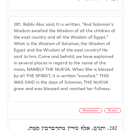
281.
Rabbi Aba said, It is written, "And Solomon's
Wisdom excelled the Wisdom of all the children of
the east country and all the Wisdom of Egypt."
What is the Wisdom of Solomon, the Wisdom of
Egypt and the Wisdom of the east country? He
said to him, Come and behold, we have explained
in several places in regard to the name of the
moon, NAMELY THE NUKVA. When She is blessed
by all THE SFIROT, it is written "excelled." THIS
WAS SAID in the days of Solomon, THE NUKVA
grew and was blessed and reached her fullness.
Mountains
Rivers
וְתָנִינָן, אֶלֶף טוּרִין מִתְרַבְרְבִין קַמָּהּ,
282.