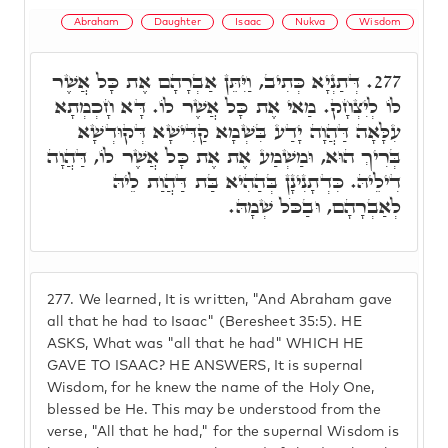
Abraham
Daughter
Isaac
Nukva
Wisdom
דְּתַנְיָא כְּתִיב, וַיִּתֵּן אַבְרָהָם אֶת כָּל אֲשֶׁר
277.
לוֹ לְיִצְחָק. מַאי אֶת כָּל אֲשֶׁר לוֹ. דָּא חָכְמְתָא
עִלָּאָה דַּהֲוָה יָדַע בִּשְׁמָא קַדִּישָׁא דְּקוּדְשָׁא
בְּרִיךְ הוּא, וּמַשְׁמַע אֶת אֶת כָּל אֲשֶׁר לוֹ, דַּהֲוָה
דִילֵיהּ. כִּדְתָנִינָן בְּהַהִיא בַּת דַּהֲוַת לֵיהּ
לְאַבְרָהָם, וּבַכֹּל שְׁמָהּ.
277.
We learned, It is written, "And Abraham gave
all that he had to Isaac" (Beresheet 35:5). HE
ASKS, What was "all that he had" WHICH HE
GAVE TO ISAAC? HE ANSWERS, It is supernal
Wisdom, for he knew the name of the Holy One,
blessed be He. This may be understood from the
verse, "All that he had," for the supernal Wisdom is