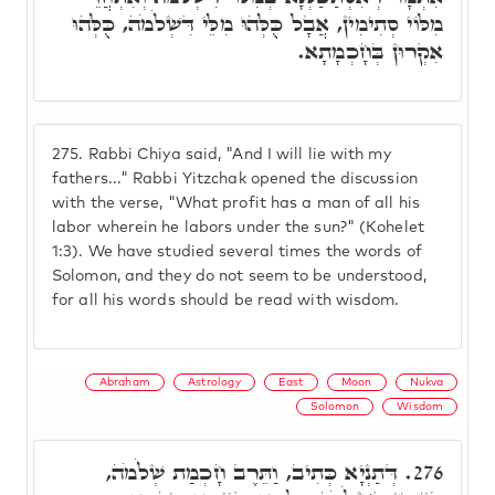
מִלּוֹי סְתִימִין, אֲבָל כֻּלְּהוּ מִלֵּי דִּשְׁלֹמֹה, כֻּלְּהוּ
אִקְרוּן בְּחָכְמָתָא.
275.
Rabbi Chiya said, "And I will lie with my
fathers..." Rabbi Yitzchak opened the discussion
with the verse, "What profit has a man of all his
labor wherein he labors under the sun?" (Kohelet
1:3). We have studied several times the words of
Solomon, and they do not seem to be understood,
for all his words should be read with wisdom.
Abraham
Astrology
East
Moon
Nukva
Solomon
Wisdom
דְּתַנְיָא כְּתִיב, וַתֵּרֶב חָכְמַת שְׁלֹמֹה,
276.