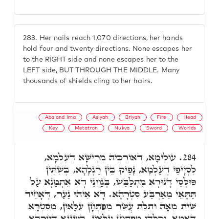
283.
Her nails reach 1,070 directions, her hands
hold four and twenty directions. None escapes her
to the RIGHT side and none escapes her to the
LEFT side, BUT THROUGH THE MIDDLE. Many
thousands of shields cling to her hairs.
Aba and Ima
Asiyah
Briyah
Fire
Head
Key
Metatron
Nukva
Sword
Worlds
עוּלֵימָא, דְאוֹרְכֵּיהּ מֵרֵישָׁא דְעַלְמָא,
284.
לִסְיָיפֵי דְעַלְמָא, נָפֵיק בֵּין רַגְלָהָא, בְּשִׁתִּין
פּוּלְסֵי דְנוּרָא מִתְלַבֵּשׁ, בְּגַוְונֵי דָא אִתְמַנָא עַל
תַּתָּאֵי מֵאַרְבַּע סִטְרָהָא. דָּא אִיהוּ נַעַר, דְּאָחֵיד
שִׁית מְאָה וּתְלַת עֲשַׂר מַפְתְּחָן עִלָּאִין, מִסִּטְרָא
דְאִמָּא, וְכֻלְּהוּ מַפְתְּחָן עִלָּאִין, בְּשִׁנְּנָא דְחַרְבָּא