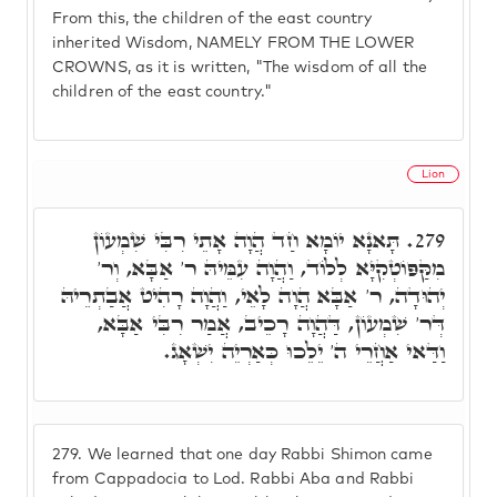
From this, the children of the east country
inherited Wisdom, NAMELY FROM THE LOWER
CROWNS, as it is written, "The wisdom of all the
children of the east country."
Lion
תָּאנָא יוֹמָא חַד הֲוָה אָתֵי רִבִּי שִׁמְעוֹן
279.
מִקַּפּוֹטְקִיָּא לְלוֹד, וַהֲוָה עִמֵּיהּ ר' אַבָּא, וְר'
יְהוּדָה, ר' אַבָּא הֲוָה לָאֵי, וַהֲוָה רָהִיט אֲבַתְרֵיהּ
דְּר' שִׁמְעוֹן, דַּהֲוָה רָכֵיב, אֲמַר רִבִּי אַבָּא,
וַדַּאי אַחֲרֵי ה' יֵלֵכוּ כְּאַרְיֵה יִשְׁאָג.
279.
We learned that one day Rabbi Shimon came
from Cappadocia to Lod. Rabbi Aba and Rabbi