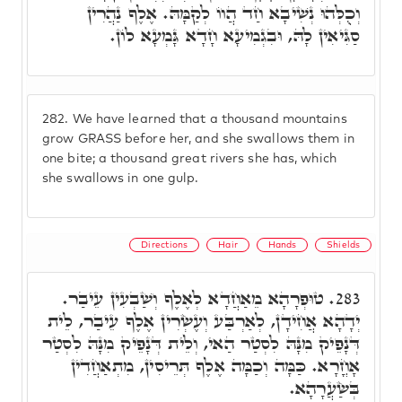
וְכֻלְּהוּ נְשִׁיבָא חַד הֲווֹ לְקַמָּהּ. אֶלֶף נַהֲרִין
סַגִּיאִין לָהּ, וּבִגְמִיעָא חָדָא גָּמְעָא לוֹן.
282.
We have learned that a thousand mountains
grow GRASS before her, and she swallows them in
one bite; a thousand great rivers she has, which
she swallows in one gulp.
Directions
Hair
Hands
Shields
טוּפְרָהָא מֵאַחֲדָא לְאֶלֶף וְשַׁבְעִין עֵיבַר.
283.
יְדָהָא אֲחִידָן, לְאַרְבַּע וְעֶשְׂרִין אֶלֶף עֵיבַר, לֵית
דְּנָפֵיק מִנָּהּ לִסְטַר הַאי, וְלֵית דְּנָפֵיק מִנָּהּ לִסְטַר
אָחֳרָא. כַּמָּה וְכַמָּה אֶלֶף תְּרֵיסִין, מִתְאַחֲדִין
בְּשַׂעֲרָהָא.