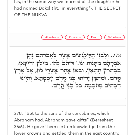
his, in the same way we learned of the daughter he
had named Bakol (lit. 'in everything'), THE SECRET
OF THE NUKVA.
Abraham
Crowns
East
Wisdom
וְלִבְנֵי הַפִּילַּגְשִׁים אֲשֶׁר לְאַבְרָהָם נָתַן
278.
אַבְרָהָם מַתָּנוֹת וגו.' דִּיהַב לְהוֹ. מִילִין יְדִיעָאן,
בְּכִתְרִין תַּתָּאִין, וּבְאָן אֲתַר אַשְׁרֵי לוֹן, אֶל אֶרֶץ
קֶדֶם. וּמִתַּמָּן יָרִיתוּ בְּנֵי קֶדֶם חָכְמָתָא, וְהַיְינוּ
דִכְתִיב מֵחָכְמַת כָּל בְּנֵי קֶדֶם.
278.
"But to the sons of the concubines, which
Abraham had, Abraham gave gifts" (Beresheet
35:6). He gave them certain knowledge from the
lower crowns and settled them in the east country.