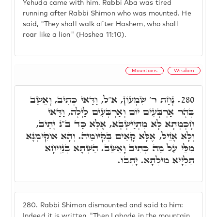
Yehuda came with him. Rabbi Aba was tired
running after Rabbi Shimon who was mounted. He
said, "They shall walk after Hashem, who shall
roar like a lion" (Hoshea 11:10).
Mountains
Wisdom
נָחַת ר' שִׁמְעוֹן, א"ל, וַדַּאי כְּתִיב, וָאֵשֵׁב
280.
בָּהָר אַרְבָּעִים יוֹם וְאַרְבָּעִים לַיְלָה, וַדַּאי
חָכְמְתָא לָא מִתְיַישְׁבָא, אֶלָּא כַּד ב"נ יָתֵיב,
וְלָא אָזֵיל, אֶלָּא קָאֵים בְּקִיּוּמֵיהּ. וְהָא אוֹקִימְנָא
מִלֵּי עַל מַה כְּתִיב וָאֵשֵׁב. הַשְׁתָּא בְּנַיְיחָא
תַּלְיָיא מִילְתָא. יָתְבוּ.
280.
Rabbi Shimon dismounted and said to him:
Indeed it is written, "Then I abode in the mountain