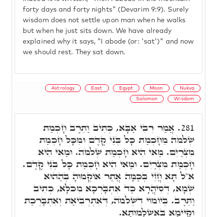
forty days and forty nights" (Devarim 9:9). Surely
wisdom does not settle upon man when he walks
but when he just sits down. We have already
explained why it says, "I abode (or: 'sat')" and now
we should rest. They sat down.
Astrology
East
Egypt
Moon
Nukva
Solomon
Wisdom
אֲמַר רִבִּי אַבָּא, כְּתִיב וַתֵּרֶב חָכְמַת
281.
שְׁלֹמֹה מֵחָכְמַת כָּל בְּנֵי קֶדֶם וּמִכָּל חָכְמַת
מִצְרַיִם. מַאי הִיא חָכְמַת שְׁלֹמֹה. וּמַאי הִיא
חָכְמַת מִצְרַיִם. וּמַאי הִיא חָכְמַת כָּל בְּנֵי קֶדֶם.
א"ל תָּא חֲזֵי בְּכַמָּה אֲתַר אוֹקְמוּהָ בְּהַהוּא
שְׁמָא, דְּסִיהֲרָא כַּד אִתְבָּרְכָא מִכֹּלָּא, כְּתִיב
וַתֵּרֶב. בְּיוֹמוֹי דִשְׁלֹמֹה, דְּאִתְרְבִיאַת וְאִתְבָּרְכַת
וְקָיְימָא בְּאַשְׁלָמוּתָא.