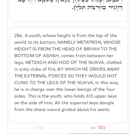
דַּחֲגֵיר בְּחַרְצֵיהּ תַּלְיָין.
284.
A youth, whose height is from the top of the
world to its bottom, NAMELY METATRON, WHOSE
HEIGHT IS FROM THE HEAD OF BRIYAH TO THE
BOTTOM OF ASIYAH, comes from between her
legs, NETZACH AND HOD OF THE NUKVA, clothed
in sixty clubs of fire, BY WHICH HE DRIVES AWAY
THE EXTERNAL FORCES SO THEY WOULD NOT
CLING TO THE LEGS OF THE NUKVA. In this way,
he is in charge over the lower beings of the four
sides. This is the youth, who holds 613 upper keys
on the side of Ima. All the supernal keys dangle
from the sharp sword girded about his waist.
(-10)
(+ 10)