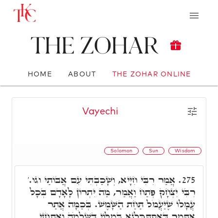
The Zohar
HOME
ABOUT
THE ZOHAR ONLINE
Vayechi
Solomon
Sun
Wisdom
אֲמַר רִבִּי חִיָּיא, וְשָׁכַבְתִּי עִם אֲבוֹתַי וגו.'
275.
רִבִּי יִצְחָק פְּתַח וַאֲמַר, מַה יִּתְרוֹן לָאָדָם בְּכָל
עֲמָלוֹ שֶׁיַּעֲמֹל תַּחַת הַשָּׁמֶשׁ. בְּכַמָּה אֲתַר
אִתְּמָר דְּאִסְתַּכַּלְנָא בְּמִלּוֹי דִּשְׁלֹמֹה וְאִתְחֲזֵי