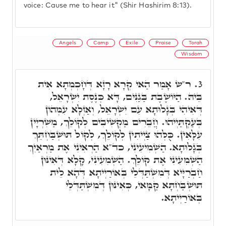
voice: Cause me to hear it" (Shir Hashirim 8:13).
Angels
Camp
Exile
Praise
Torah
Wisdom
ר"ש אָמַר הַאי קְרָא רָזָא דְּחָכְמְתָא אִית
3.
בֵּיהּ. הַיּוֹשֶׁבֶת בַּגַנִּים, דָּא כְּנֶסֶת יִשְׂרָאֵל,
דְּאִיהִי בְּגָלוּתָא עִם יִשְׂרָאֵל, וְאַזְלָא עִמְּהוֹן
בְּעַקְתַּיְיהוּ. חֲבֵרִים מַקְשִׁיבִים לְקוֹלֵךְ, מַשִׁרְיָין
עִלָּאִין. כֻּלְּהוּ צַיְיתִין לְקוֹלֵךְ, לְקוֹל תּוּשְׁבַּחְתֵּךְ
בְּגָלוּתָא. הַשְׁמִיעִינִי, כד"א הַרְאִינִי אֶת מַרְאַיִךְ
הַשְׁמִעִינִי אֶת קוֹלֵךְ. הַשְׁמִעִינִי, קָלָא דְּאִינּוּן
חַבְרַיָּיא דְּמִשְׁתַּדְּלֵי בְּאוֹרַיְיתָא דְּהָא לֵית
תּוּשְׁבַּחְתָּא קַמָּאי, כְּאִינּוּן דְּמִשְׁתַּדְּלֵי
בְּאוֹרַיְיתָא.