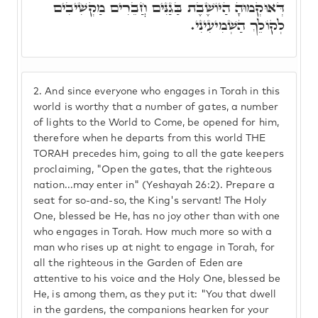
דְּאוּקְמוּהָ הַיּוֹשֶׁבֶת בַּגַנִּים חֲבֵרִים מַקְשִׁיבִים
לְקוֹלֵךְ הַשְׁמִיעִינִי.
2.
And since everyone who engages in Torah in this
world is worthy that a number of gates, a number
of lights to the World to Come, be opened for him,
therefore when he departs from this world THE
TORAH precedes him, going to all the gate keepers
proclaiming, "Open the gates, that the righteous
nation...may enter in" (Yeshayah 26:2). Prepare a
seat for so-and-so, the King's servant! The Holy
One, blessed be He, has no joy other than with one
who engages in Torah. How much more so with a
man who rises up at night to engage in Torah, for
all the righteous in the Garden of Eden are
attentive to his voice and the Holy One, blessed be
He, is among them, as they put it: "You that dwell
in the gardens, the companions hearken for your