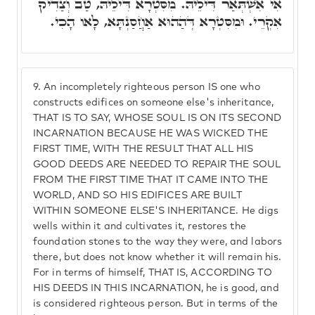
אִי אִשְׁתְּאַר דִּילֵיהּ. מִסִּטְרָא דִּילֵיהּ, טַב וְצַדִיק
אִקְרֵי. וּמִסִּטְרָא דְּהַהוּא אַחֲסַנְתָּא, לָאו הָכִי.
9.
An incompletely righteous person IS one who
constructs edifices on someone else's inheritance,
THAT IS TO SAY, WHOSE SOUL IS ON ITS SECOND
INCARNATION BECAUSE HE WAS WICKED THE
FIRST TIME, WITH THE RESULT THAT ALL HIS
GOOD DEEDS ARE NEEDED TO REPAIR THE SOUL
FROM THE FIRST TIME THAT IT CAME INTO THE
WORLD, AND SO HIS EDIFICES ARE BUILT
WITHIN SOMEONE ELSE'S INHERITANCE. He digs
wells within it and cultivates it, restores the
foundation stones to the way they were, and labors
there, but does not know whether it will remain his.
For in terms of himself, THAT IS, ACCORDING TO
HIS DEEDS IN THIS INCARNATION, he is good, and
is considered righteous person. But in terms of the