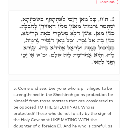
Shechinah
ת"ח, כָּל מַאן דְּזָכֵי לְאִתְתָּקַף בִּשְׁכִינְתָּא,
5.
יִסְתְּמַר גַּרְמוֹהִי מֵאִנּוּן מִלִּין דַּאֲחִידָן לָקֳבְלָהּ.
כְּגוֹן מַאן. אִינּוּן דְּלָא מְשַׁקְּרֵי בְּאָת קַדִישָׁא,
כְּגוֹן בַּת אֵל נֵכָר. וְכָל מַאן דְּנָטִיר גַּרְמֵיהּ,
כִּבְיָכוֹל כְּנֶסֶת יִשְׂרָאֵל אֲחִידָא בֵּיהּ, וְנַטְרָא
לֵיהּ, וְהִיא אַקְדִּימַת לֵיהּ שְׁלָם. וכ"ש אִי זָכֵי
וְקָּנֵי לְהַאי.
5.
Come and see: Everyone who is privileged to be
strengthened in the Shechinah gains protection for
himself from those matters that are considered to
be opposed TO THE SHECHINAH. Who is
protected? Those who do not falsify by the sign of
the Holy Covenant LIKE MATING WITH the
daughter of a foreign El. And he who is careful, as