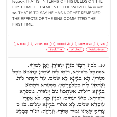
legacy, THAT IS, IN TERMS OF HIS DEEDS ON THE
FIRST TIME HE CAME INTO THE WORLD, he is not
so. THAT IS TO SAY, HE HAS NOT YET REMEDIED
THE EFFECTS OF THE SINS COMMITTED THE
FIRST TIME.
Deeds
Directions
Habakkuk
Righteous
Sin
Soul, The
Wicked
Wickedness
לב"נ דְּבָנֵי בִּנְיָין שְׁפִּירָן, יָאָן לְמֵחֱזֵי,
10.
אִסְתָּכַּל בִּיסוֹדָא, וְחָמֵי לֵיהּ שְׁקִיעַ עֲקִימָא מִכָל
סִטְרִין. הָא בִּנְיָינָא לָא שְׁלִים, עַד דְּסָתַר לֵיהּ,
וְאַתְקִין לֵיהּ כְּמִלְּקַדְּמִין. מִסִּטְרָא דְּהַהוּא
בִּנְיָינָא דִּילֵיהּ, אִשְׁתְּכַח טַב וְשַׁפִּיר. מִסִּטְרָא
דִּיְסוֹדָא, בִּישׁ וְעָקִים. וּבְגִין כַּךְ, לָא אִקְרֵי
עוֹבָדָא שְׁלִים, לָא אִקְרֵי בִּנְיָינָא שְׁלִים. בג"כ
צַדִיק שֶׁאֵינוֹ גָּמוּר אִקְרֵי, וְנִדְחֶה. וע"ד כְּבַלַּע