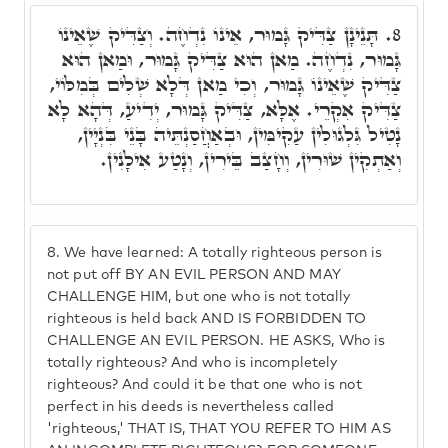
תָּנֵינָן צַדִּיק גָּמוּר, אֵינוֹ נִדְחֶה. וְצַדִּיק שֶׁאֵינוֹ
8.
גָּמוּר, נִדְחֶה. מַאן הוּא צַדִּיק גָּמוּר, וּמַאן הוּא
צַדִּיק שֶׁאֵינוֹ גָּמוּר, וְכִי מַאן דְּלָא שְׁלִים בְּמִלּוֹי,
צַדִּיק אִקְרֵי. אֶלָּא, צַדִּיק גָּמוּר, יְדִיעַ, דְּהָא לָא
נָטִיל גִּלְגוּלִין עַקִימִּין, וּבְאַחֲסַנְתֵּיה בָּנֵי בִּנְיָין,
וְאַתְקִין שׁוּרִין, וְחָצַב בֵּירִין, וְנָטַע אִילָנִין.
8.
We have learned: A totally righteous person is
not put off BY AN EVIL PERSON AND MAY
CHALLENGE HIM, but one who is not totally
righteous is held back AND IS FORBIDDEN TO
CHALLENGE AN EVIL PERSON. HE ASKS, Who is
totally righteous? And who is incompletely
righteous? And could it be that one who is not
perfect in his deeds is nevertheless called
'righteous,' THAT IS, THAT YOU REFER TO HIM AS