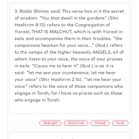
3.
Rabbi Shimon said: This verse has in it the secret
of wisdom. "You that dwell in the gardens" (Shir
Hashirim 8:13) refers to the Congregation of
Yisrael, THAT IS MALCHUT, which is with Yisrael in
exile and accompanies them in their troubles. "the
companions hearken for your voice..." (Ibid.) refers
to the camps of the higher heavenly ANGELS, all of
whom listen to your voice, the voice of your praises
in exile. "Cause me to hear it" (Ibid.) is as it is
said: "let me see your countenance, let me hear
your voice" (Shir Hashirim 2:14). "let me hear your
voice" refers to the voice of those companions who
engage in Torah, for I have no praise such as those
who engage in Torah.
Midnight
Shechinah
Thread
Torah