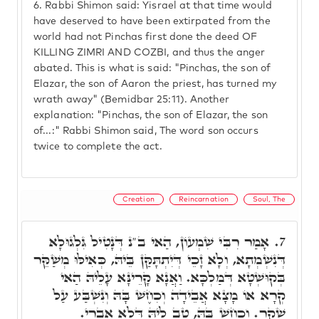
6.
Rabbi Shimon said: Yisrael at that time would
have deserved to have been extirpated from the
world had not Pinchas first done the deed OF
KILLING ZIMRI AND COZBI, and thus the anger
abated. This is what is said: "Pinchas, the son of
Elazar, the son of Aaron the priest, has turned my
wrath away" (Bemidbar 25:11). Another
explanation: "Pinchas, the son of Elazar, the son
of...:" Rabbi Shimon said, The word son occurs
twice to complete the act.
Creation
Reincarnation
Soul, The
אָמַר רִבִּי שִׁמְעוֹן, הַאי ב"נ דְּנָטִיל גִּלְגוּלָא
7.
דְּנִשְׁמְתָא, וְלָא זָכֵי דְּיִתְתָּקַּן בֵּיהּ, כְּאִילּוּ מְשַׁקֵּר
בְּקוּשְׁטָא דְּמַלְכָּא. וַאֲנָא קָרֵינָּא עָלֵיהּ הַאי
קְרָא אוֹ מָצָא אֲבֵידָה וְכִחֶשׁ בָּהּ וְנִשְׁבַּע עַל
שָׁקֶר. וְכִחֶשׁ בָּהּ, טַב לֵיהּ דְּלָא אִבְרֵי.