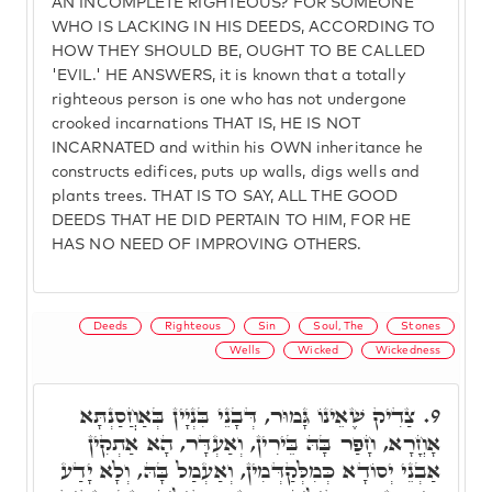
AN INCOMPLETE RIGHTEOUS? FOR SOMEONE
WHO IS LACKING IN HIS DEEDS, ACCORDING TO
HOW THEY SHOULD BE, OUGHT TO BE CALLED
'EVIL.' HE ANSWERS, it is known that a totally
righteous person is one who has not undergone
crooked incarnations THAT IS, HE IS NOT
INCARNATED and within his OWN inheritance he
constructs edifices, puts up walls, digs wells and
plants trees. THAT IS TO SAY, ALL THE GOOD
DEEDS THAT HE DID PERTAIN TO HIM, FOR HE
HAS NO NEED OF IMPROVING OTHERS.
Deeds
Righteous
Sin
Soul, The
Stones
Wells
Wicked
Wickedness
צַדִיק שֶׁאֵינוֹ גָּמוּר, דְּבָנֵי בִּנְיָין בְּאַחֲסַנְתָּא
9.
אָחֳרָא, חָפַר בָּהּ בֵּירִין, וְאַעְדָּר, הָא אַתְקִין
אַבְנֵי יְסוֹדָא כְּמִלְּקַדְּמִין, וְאַעְמַל בָּהּ, וְלָא יָדַע