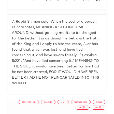
7.
Rabbi Shimon said: When the soul of a person
reincarnates, MEANING A SECOND TIME
AROUND, without gaining merits to be changed
for the better, it is as though he betrays the truth
of the King and I apply to him the verse, ."..or has
found that which was lost, and have lied
concerning it, and have sworn falsely..." (Vayikra
5:22). "And have lied concerning it," MEANING TO
THE SOUL, it would have been better for him had
he not been created, FOR IT WOULD HAVE BEEN
BETTER HAD HE NOT REINCARNATED INTO THIS
WORLD.
Correction
Deeds
Evil
Righteous
Seas
Walls
Wells