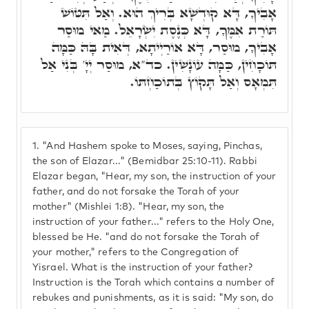
אָבִיךָ, דָּא קוּדְשָׁא בְּרִיךְ הוּא. וְאַל תִּטּוֹשׁ
תּוֹרַת אִמֶּךָ, דָּא כְּנֶסֶת יִשְׂרָאֵל. מַאי מוּסַר
אָבִיךָ, מוּסַר, דָּא אוֹרַיְיתָא, דְּאִית בָּהּ כַּמָּה
תּוֹכָחִין, כַּמָּה עוֹנָשִׁין. כד"א, מוּסַר יְיָ' בְּנִי אַל
תִּמְאָס וְאַל תָּקוֹץ בְּתוֹכַחְתּוֹ.
1.
"And Hashem spoke to Moses, saying, Pinchas,
the son of Elazar..." (Bemidbar 25:10-11). Rabbi
Elazar began, "Hear, my son, the instruction of your
father, and do not forsake the Torah of your
mother" (Mishlei 1:8). "Hear, my son, the
instruction of your father..." refers to the Holy One,
blessed be He. "and do not forsake the Torah of
your mother," refers to the Congregation of
Yisrael. What is the instruction of your father?
Instruction is the Torah which contains a number of
rebukes and punishments, as it is said: "My son, do