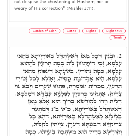
not despise the chastening of Hashem, nor be
weary of His correction" (Mishlei 3:11).
Garden of Eden
Gates
Lights
Righteous
Torah
וּבְגִין דְּכָל מַאן דְּאִשְׁתְּדַּל בְּאוֹרַיְיתָא בְּהַאי
2.
עָלְמָא, זָכֵי דְּיִפְתְּחוּן לֵיהּ כַּמָּה תַּרְעִין לְהַהוּא
עָלְמָא, כַּמָּה נְהוֹרִין. בְּשַׁעֲתָא דְּיִנְפּוֹק מֵהַאי
עָלְמָא, הִיא אַקְדִימַת קַמֵּיהּ, וְאַזְלָא לְכָל נְטוּרֵי
תַּרְעִין, מַכְרֶזֶת וְאוֹמֶרֶת, פִּתְחוּ שְׁעָרִים וְיָבֹא גּוֹי
צַדִּיק. אַתְקִינוּ כֻּרְסְיָין לִפְלָנַיָּא עַבְדָּא דְּמַלְכָּא.
דְּלֵית חֲדוּ לְקוּדְשָׁא בְּרִיךְ הוּא אֶלָּא מַאן
דְּאִשְׁתְּדַל בְּאוֹרַיְיתָא, כ"ש ב"נ דְּמִתְעַר
בְּלֵילְיָא לְאִשְׁתַּדְּלָא בְּאוֹרַיְיתָא, דְּהָא כָּל
צַדִיקַיָּיא דִּבְגִּנְתָּא דְּעֵדֶן, צַיְיתִין לְקַלֵּיהּ,
וְקוּדְשָׁא בְּרִיךְ הוּא מִשְׁתְּכַח בֵּינַיְיהוּ, כְּמָה