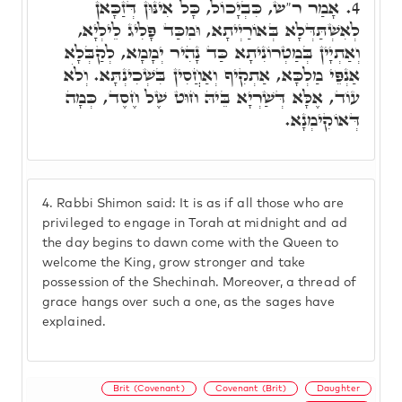
אָמַר ר"ש, כִּבְיָכוֹל, כָּל אִינּוּן דְּזַכָּאן
4.
לְאִשְׁתַּדְּלָא בְּאוֹרַיְיתָא, וּמִכַּד פָּלִיג לֵילְיָא,
וְאַתְיָין בְּמַטְרוֹנִיתָא כַּד נָהִיר יְמָמָא, לְקַבְּלָא
אַנְפֵּי מַלְכָּא, אַתְקִיף וְאַחֲסִין בִּשְׁכִינְתָּא. וְלֹא
עוֹד, אֶלָּא דְּשַׁרְיָא בֵּיהּ חוּט שֶׁל חֶסֶד, כְּמָה
דְּאוֹקִימְנָא.
4.
Rabbi Shimon said: It is as if all those who are
privileged to engage in Torah at midnight and ad
the day begins to dawn come with the Queen to
welcome the King, grow stronger and take
possession of the Shechinah. Moreover, a thread of
grace hangs over such a one, as the sages have
explained.
Brit (Covenant)
Covenant (Brit)
Daughter