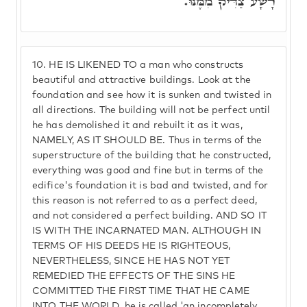
רָשָׁע צַדִּיק מִמֶּנּוּ.
10.
HE IS LIKENED TO a man who constructs
beautiful and attractive buildings. Look at the
foundation and see how it is sunken and twisted in
all directions. The building will not be perfect until
he has demolished it and rebuilt it as it was,
NAMELY, AS IT SHOULD BE. Thus in terms of the
superstructure of the building that he constructed,
everything was good and fine but in terms of the
edifice's foundation it is bad and twisted, and for
this reason is not referred to as a perfect deed,
and not considered a perfect building. AND SO IT
IS WITH THE INCARNATED MAN. ALTHOUGH IN
TERMS OF HIS DEEDS HE IS RIGHTEOUS,
NEVERTHELESS, SINCE HE HAS NOT YET
REMEDIED THE EFFECTS OF THE SINS HE
COMMITTED THE FIRST TIME THAT HE CAME
INTO THE WORLD, he is called 'an incompletely