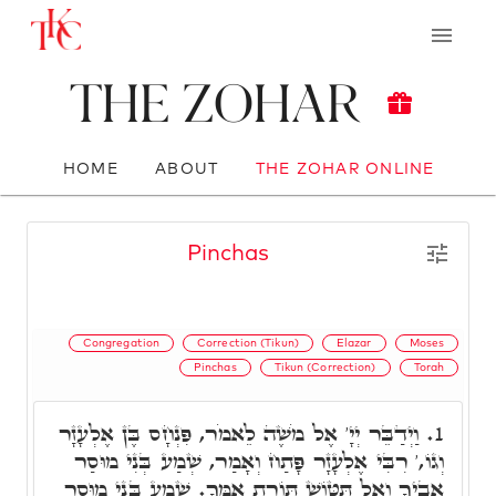
The Zohar
HOME
ABOUT
THE ZOHAR ONLINE
Pinchas
Congregation
Correction (Tikun)
Elazar
Moses
Pinchas
Tikun (Correction)
Torah
וַיְדַבֵּר יְיָ' אֶל מֹשֶׁה לֵאמֹר, פִּנְחָס בֶּן אֶלְעָזָר
1.
וְגוֹ,' רִבִּי אֶלְעָזָר פָּתַח וְאָמַר, שְׁמַע בְּנִי מוּסַר
אָבִיךָ וְאַל תִּטּוֹשׁ תּוֹרַת אִמֶּךָ. שְׁמַע בְּנִי מוּסַר