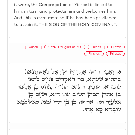
it were, the Congregation of Yisrael is linked to
him, in turn, and protects him and welcomes him.
And this is even more so if he has been privileged
to attain it, THE SIGN OF THE HOLY COVENANT.
Aaron
Cozbi, Daugher of Zur
Deeds
Elazar
Pinchas
Priests
וְאָמַר ר"ש, אִתְחַזְיָין יִשְׂרָאֵל לְאִשְׁתֵּצָאָה
6.
בְּהַהוּא שַׁעֲתָא, בַּר דְּאַקְדִים פִּנְחָס לְהַאי
עוֹבָדָא, וְשָׁכִיךְ רוּגְזָא. הה"ד, פִּנְחָס בֶּן אֶלְעָזָר
בֶּן אַהֲרֹן הַכֹּהֵן הֵשִׁיב וְגוֹ.' ד"א, פִּנְחָס בֶּן
אֶלְעָזָר וְגוֹ.' אר"ש, בֶּן בֶּן תְּרֵי זִמְנֵי, לְאַשְׁלְמָא
עוֹבָדָא קָא אָתֵי.