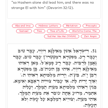
"so Hashem alone did lead him, and there was no
strange El with him" (Devarim 32:12).
Aba and Ima
Hebrew Letters
Metatron
Precepts
Samael
Tree
Tree of Life
World to Come, The
Yud Hei Vav Hei (YHVH)
Zeir Anpin
דְּיִשְׂרָאֵל אִינּוּן מֵאִילָנָא דְּחַיֵּי, עֶבֶד טוֹב
51.
וְעֶבֶד רָע, מִסִּטְרָא דִּמְטַּטְרוֹ"ן עֶבֶד טוֹב, עֶבֶד
נֶאֱמָן לְרַבֵּיהּ. עֶבֶד רָע סָמָאֵ"ל. מַאן דְּאִיהוּ
מֵאִילָנָא דְּחַיֵּי, אִיהוּ בֶּן העוה"ב, בֶּן מִסִּטְרָא
דְּבֵן יָ"הּ, בִּינָ"ה. וְיָרִית מַלְכוּתָא דְּאִיהִי ה.'
וְאֵיךְ יָרִית לָהּ. אִי עָבֵיד צִוּוּיֵיהּ דְּאַבָּא וְאִימָא,
בְּגִין דְּאִיהוּ מַלְכוּתָא מִצְוַת הַמֶּלֶךְ, וְעָלֵיהּ
אִתְּמַר, מַדּוּעַ אַתָּה עוֹבֵר אֵת מִצְוַת הַמֶּלֶךְ.
אִיהִי מִצְוָה, וְצִוּוּיֵיא דְּמַלְכָּא עַל עֲשֵׂה וְלֹא
תַּעֲשֶׂה.