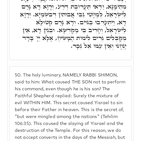
מְהֵימָנָא, וַדַּאי תַּעֲרוֹבֶת דְּרַע, וְרָזָא דָּא גָּרַם
לְיִשְׂרָאֵל, לְמֶחֱטֵי גַּבֵּי אֲבוּהוֹן דְּבִשְׁמַיָּא. וְרָזָא
דָּא, וַיִּתְעָרְבוּ בַגּוֹיִם. וְדָא גָּרַם קִטּוּלָא
לְיִשְׂרָאֵל, וְחָרִיב בֵּי מַקְדְּשָׁא. וּבְגִין דָּא, אֵין
מְקַבְּלִים גֵּרִים לִימוֹת הַמָּשִׁיחַ, אֶלָּא יְיָ' בָּדָד
יַנְחֶנּוּ וְאֵין עִמּוֹ אֵל נֵכָר.
50.
The holy luminary, NAMELY RABBI SHIMON,
said to him: What caused THE SON not to perform
his command, even though he is his son? The
Faithful Shepherd replied: Surely the mixture of
evil WITHIN HIM. This secret caused Yisrael to sin
before their Father in heaven. This is the secret of,
"but were mingled among the nations" (Tehilim
106:35). This caused the slaying of Yisrael and the
destruction of the Temple. For this reason, we do
not accept converts in the days of the Messiah, but