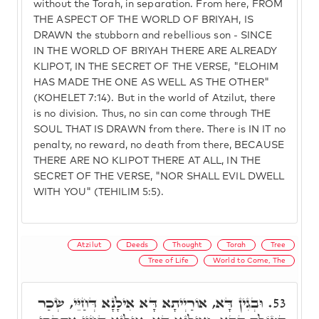
without the Torah, in separation. From here, FROM
THE ASPECT OF THE WORLD OF BRIYAH, IS
DRAWN the stubborn and rebellious son - SINCE
IN THE WORLD OF BRIYAH THERE ARE ALREADY
KLIPOT, IN THE SECRET OF THE VERSE, "ELOHIM
HAS MADE THE ONE AS WELL AS THE OTHER"
(KOHELET 7:14). But in the world of Atzilut, there
is no division. Thus, no sin can come through THE
SOUL THAT IS DRAWN from there. There is IN IT no
penalty, no reward, no death from there, BECAUSE
THERE ARE NO KLIPOT THERE AT ALL, IN THE
SECRET OF THE VERSE, "NOR SHALL EVIL DWELL
WITH YOU" (TEHILIM 5:5).
Atzilut
Deeds
Thought
Torah
Tree
Tree of Life
World to Come, The
וּבְגִין דָּא, אוֹרַיְיתָא דָּא אִילָנָא דְּחַיֵּי, שְׂכַר
53.