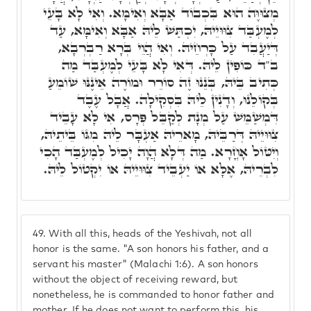
מְצוּוֶּה הוּא בִּכְבוֹד אַבָּא וְאִימָּא. וְאִי לָא בָּעֵי
לְמֶעְבַּד צִוּוּיֵיהּ, יִכְתַּשׁ לֵיהּ אַבָּא וְאִימָּא, עַד
דְּיַעֲבִד עַל כָּרְחֵיהּ. וְאִי הֲוֵי בְּרָא רַבְרְבָא,
ב"ד כּוֹפִין לֵיהּ. דְּאִי לָא בָּעֵי לְמֶעְבַּד מַה
כְּתִיב בֵּיהּ, בְּנֵנוּ זֶה סוֹרֵר וּמוֹרֶה אֵינֶנּוּ שׁוֹמֵעַ
בְּקוֹלֵנוּ, וְדָנִין לֵיהּ בִּסְקִילָה. אֲבָל עֶבֶד
דִּמְשַׁמֵּשׁ עַל מְנָת לְקַבֵּל פְּרָס, אִי לָא עָבֵיד
צִוּוּיֵיהּ דְּרַבֵּיהּ, מָארֵיהּ אַעְבָּר לֵיהּ מִגּוֹ בֵּיתֵיהּ,
וְיִטּוֹל אָחֳרָא. מַה דְּלָא הֲוָה יָכִיל לְמֶעְבַּד הָכִי
לִבְרֵיהּ, אֶלָּא אוֹ יַעְבֵיד צִוּוּיֵיהּ אוֹ יִקְטוֹל לֵיהּ.
49.
With all this, heads of the Yeshivah, not all
honor is the same. "A son honors his father, and a
servant his master" (Malachi 1:6). A son honors
without the object of receiving reward, but
nonetheless, he is commanded to honor father and
mother. If he does not want to perform this, his