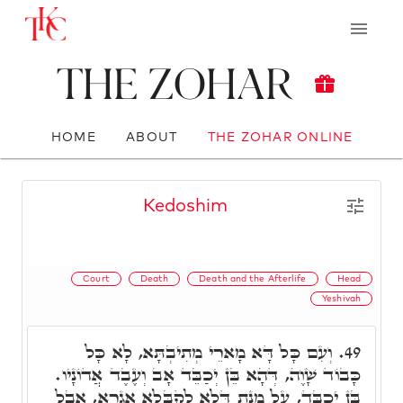
The Zohar
HOME
ABOUT
THE ZOHAR ONLINE
Kedoshim
Court
Death
Death and the Afterlife
Head
Yeshivah
וְעִם כָּל דָּא מָארֵי מְתִיבְתָּא, לָא כָּל
49.
כָּבוֹד שָׁוֶה, דְּהָא בֵּן יְכַבֵּד אָב וְעֶבֶד אֲדוֹנָיו.
בֵּן יְכַבֵּד, עַל מְנָת דְּלָא לְקַבְּלָא אַגְרָא, אֲבָל