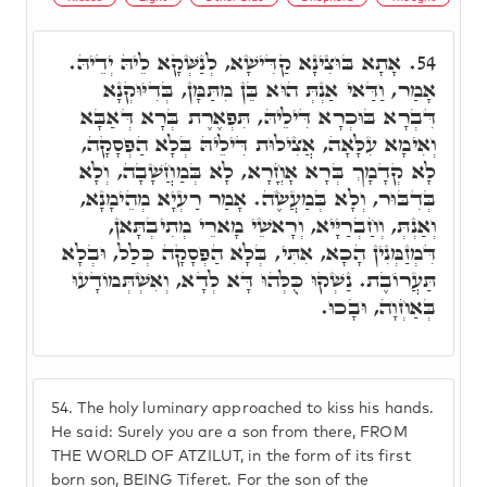
אָתָא בּוּצִינָא קַדִּישָׁא, לְנַשְּׁקָא לֵיהּ יְדֵיהּ.
54.
אָמַר, וַדַּאי אַנְתְּ הוּא בֵּן מִתַּמָּן, בְּדִיּוּקְנָא
דִּבְרָא בּוּכְרָא דִּילֵיהּ, תִּפְאֶרֶת בְּרָא דְּאַבָּא
וְאִימָא עִלָּאָה, אֲצִילוּת דִּילֵיהּ בְּלָא הַפְסָקָה,
לָא קְדָמָךְ בְּרָא אָחֳרָא, לָא בְּמַחֲשָׁבָה, וְלָא
בְּדִבּוּר, וְלָא בְּמַעֲשֶׂה. אָמַר רַעְיָא מְהֵימָנָא,
וְאַנְתְּ, וְחַבְרַיָּיא, וְרָאשֵׁי מָארֵי מְתִיבְתָּאן,
דִּמְזַמְּנִין הָכָא, אִתִּי, בְּלָא הַפְסָקָה כְּלַל, וּבְלָא
תַּעֲרוֹבֶת. נַשְׁקוּ כֻּלְּהוּ דָּא לְדָא, וְאִשְׁתְּמוֹדָעוּ
בְּאַחְוָה, וּבָכוּ.
54.
The holy luminary approached to kiss his hands.
He said: Surely you are a son from there, FROM
THE WORLD OF ATZILUT, in the form of its first
born son, BEING Tiferet. For the son of the