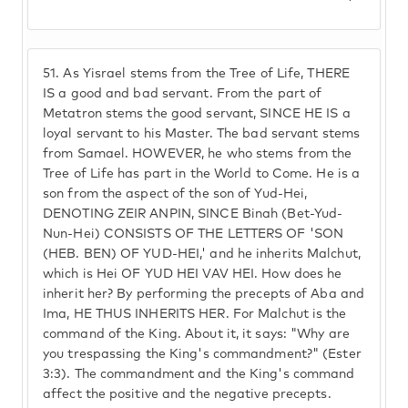
51.
As Yisrael stems from the Tree of Life, THERE
IS a good and bad servant. From the part of
Metatron stems the good servant, SINCE HE IS a
loyal servant to his Master. The bad servant stems
from Samael. HOWEVER, he who stems from the
Tree of Life has part in the World to Come. He is a
son from the aspect of the son of Yud-Hei,
DENOTING ZEIR ANPIN, SINCE Binah (Bet-Yud-
Nun-Hei) CONSISTS OF THE LETTERS OF 'SON
(HEB. BEN) OF YUD-HEI,' and he inherits Malchut,
which is Hei OF YUD HEI VAV HEI. How does he
inherit her? By performing the precepts of Aba and
Ima, HE THUS INHERITS HER. For Malchut is the
command of the King. About it, it says: "Why are
you trespassing the King's commandment?" (Ester
3:3). The commandment and the King's command
affect the positive and the negative precepts.