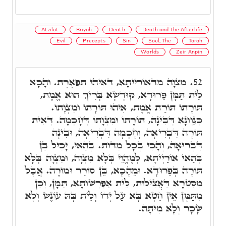
Atzilut
Briyah
Death
Death and the Afterlife
Evil
Precepts
Sin
Soul, The
Torah
Worlds
Zeir Anpin
מִצְוָה מִדְּאוֹרַיְיתָא, דְּאִיהִי תִּפְאֶרֶת. וְהָכָא
52.
לֵית תַּמָּן פֵּרוּדָא, קוּדְשָׁא בְּרִיךְ הוּא אֱמֶת,
תּוֹרָתוֹ תּוֹרַת אֱמֶת, אִיהוּ תּוֹרָתוֹ וּמִצְוָתוֹ.
כְּגַוְונָא דְּבִינָה, תּוֹרָתוֹ וּמִצְוָתוֹ דְּחָכְמָה. דְּאִית
תּוֹרָה דִּבְרִיאָה, וְחָכְמָה דִּבְרִיאָה, וּבִינָה
דִּבְרִיאָה, וְהָכִי בְּכָל מִדּוֹת. בְּהַאי, יָכִיל בֵּן
בְּהַאי אוֹרַיְיתָא, לְמֶהֱוֵי בְּלָא מִצְוָה, וּמִצְוָה בְּלָא
תּוֹרָה בְּפֵרוּדָא. וּמֵהָכָא, בֵּן סוֹרֵר וּמוֹרֶה. אֲבָל
מִסִּטְרָא דַּאֲצִילוּת, לֵית אַפְרְשׁוּתָא, תַּמָּן, וְכֵן
מִתַּמָּן אֵין חֵטְא בָּא עַל יָדוֹ וְלֵית בָּהּ עוֹנֶשׁ וְלָא
שָׂכָר וְלָא מִיתָה.