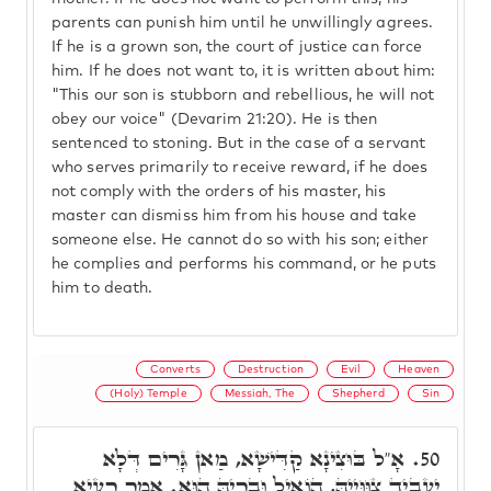
parents can punish him until he unwillingly agrees.
If he is a grown son, the court of justice can force
him. If he does not want to, it is written about him:
"This our son is stubborn and rebellious, he will not
obey our voice" (Devarim 21:20). He is then
sentenced to stoning. But in the case of a servant
who serves primarily to receive reward, if he does
not comply with the orders of his master, his
master can dismiss him from his house and take
someone else. He cannot do so with his son; either
he complies and performs his command, or he puts
him to death.
Converts
Destruction
Evil
Heaven
(Holy) Temple
Messiah, The
Shepherd
Sin
אָ"ל בּוּצִינָא קַדִּישָׁא, מַאן גָּרִים דְּלָא
50.
יַעְבֵיד צִוּוּיֵיהּ, הוֹאִיל וּבְרֵיהּ הוּא. אָמַר רַעְיָא