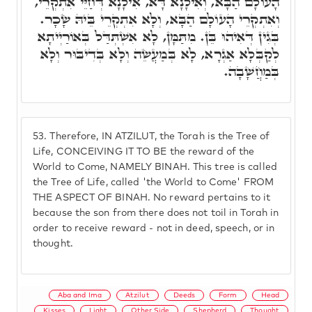
הָעוֹלָם הַבָּא, וְאִילָנָא דָּא, אִילָנָא דְּחַיֵּי אִתְקְרֵי,
וְאִתְקְרֵי הָעוֹלָם הַבָּא, וְלָא אִתְקְרֵי בֵּיהּ שָׂכָר.
בְּגִין דְּאִיהוּ בֵּן. מִתַּמָּן, לָא אִשְׁתְּדַּל בְּאוֹרַיְיתָא
לְקַבְּלָא אַגְרָא, לָא בְּמַעֲשֵׂה וְלָא בְּדִיבּוּר וְלָא
בְּמַחֲשָׁבָה.
53.
Therefore, IN ATZILUT, the Torah is the Tree of
Life, CONCEIVING IT TO BE the reward of the
World to Come, NAMELY BINAH. This tree is called
the Tree of Life, called 'the World to Come' FROM
THE ASPECT OF BINAH. No reward pertains to it
because the son from there does not toil in Torah in
order to receive reward - not in deed, speech, or in
thought.
Aba and Ima
Atzilut
Deeds
Form
Head
Kisses
Light
Other Side
Shepherd
Thought