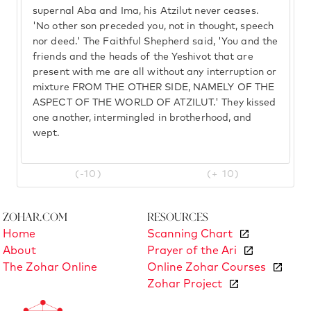
supernal Aba and Ima, his Atzilut never ceases.
'No other son preceded you, not in thought, speech
nor deed.' The Faithful Shepherd said, 'You and the
friends and the heads of the Yeshivot that are
present with me are all without any interruption or
mixture FROM THE OTHER SIDE, NAMELY OF THE
ASPECT OF THE WORLD OF ATZILUT.' They kissed
one another, intermingled in brotherhood, and
wept.
(-10)
(+ 10)
Zohar.com
Resources
Home
Scanning Chart
About
Prayer of the Ari
The Zohar Online
Online Zohar Courses
Zohar Project