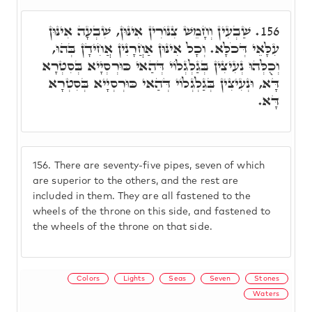
שַׁבְעִין וְחָמֵשׁ צִנּוֹרִין אִינּוּן, שִׁבְעָה אִינּוּן
156.
עִלָּאֵי דְּכֹלָּא. וְכָל אִינּוּן אַחֲרָנִין אֲחִידָן בְּהוּ,
וְכֻלְּהוּ נְעִיצִין בְּגַלְגְלוֹי דְּהַאי כּוּרְסְיָיא בְּסִטְרָא
דָּא, וּנְעִיצִין בְּגַלְגְלוֹי דְּהַאי כּוּרְסְיָיא בְּסִטְרָא
דָּא.
156.
There are seventy-five pipes, seven of which
are superior to the others, and the rest are
included in them. They are all fastened to the
wheels of the throne on this side, and fastened to
the wheels of the throne on that side.
Colors
Lights
Seas
Seven
Stones
Waters