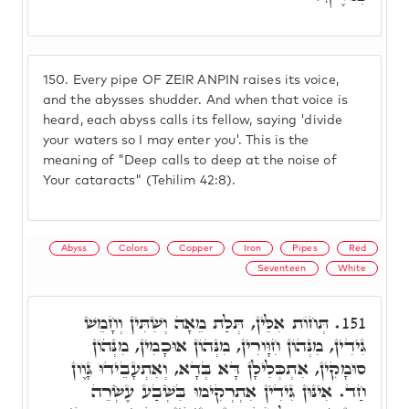
150.
Every pipe OF ZEIR ANPIN raises its voice,
and the abysses shudder. And when that voice is
heard, each abyss calls its fellow, saying 'divide
your waters so I may enter you'. This is the
meaning of "Deep calls to deep at the noise of
Your cataracts" (Tehilim 42:8).
Abyss
Colors
Copper
Iron
Pipes
Red
Seventeen
White
תְּחוֹת אִלֵּין, תְּלַת מֵאָה וְשִׁתִּין וְחָמֵשׁ
151.
גִּידִין, מִנְּהוֹן חִוָּורִין, מִנְּהוֹן אוּכָמִין, מִנְּהוֹן
סוּמָקִין, אִתְכְּלִילָן דָּא בְּדָא, וְאִתְעָבֵידוּ גָּוֶון
חַד. אִינּוּן גִּידִין אִתְרְקִימוּ בִּשְׁבַע עֶשְׂרֵה