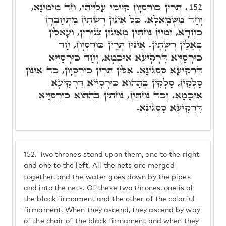
תְּרֵין כּוּרְסְוָון קַיְימֵי עָלַיְיהוּ, חַד מִימִינָא,
152.
וְחַד מִשְּׂמָאלָא. כָּל אִינּוּן רְשָׁתִין מִתְחַבְּרָן
כַּחֲדָא, וּמַיִין נַחְתִּין מֵאִינּוּן צִנּוֹרִין, וְעָאלִין
בְּאִלֵּין רְשָׁתִין. אִינּוּן תְּרֵין כּוּרְסְוָון, חַד
כּוּרְסַיָּיא דִּרְקִיעָא אוּכָמָא, וְחַד כּוּרְסַיָיא
דִּרְקִיעָא סַסְגוֹנָא. אִלֵּין תְּרֵין כּוּרְסְוָון, כַּד אִינּוּן
סַלְּקִין, סַלְּקִין בְּהַהוּא כּוּרְסְיָיא דִּרְקִיעָא
אוּכָמָא. וְכַד נַחְתִּין, נַחְתִּין בְּהַהוּא כּוּרְסְיָיא
דִּרְקִיעָא סַסְגוֹנָא.
152.
Two thrones stand upon them, one to the right
and one to the left. All the nets are merged
together, and the water goes down by the pipes
and into the nets. Of these two thrones, one is of
the black firmament and the other of the colorful
firmament. When they ascend, they ascend by way
of the chair of the black firmament and when they