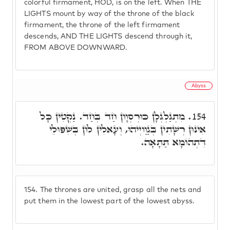
colorful firmament, HOD, is on the left. When THE
LIGHTS mount by way of the throne of the black
firmament, the throne of the left firmament
descends, AND THE LIGHTS descend through it,
FROM ABOVE DOWNWARD.
Abyss
מִתְגַּלְגְּלָן כּוּרְסְוָון חַד בְּחַד. נַקְטִין כָּל
154.
אִינּוּן רְשָׁתִין בְּגַוַויְיהוּ, וְעָאלִין לוֹן בְּשִׁפּוּלֵי
דִּתְהוֹמָא תַּתָּאָה.
154.
The thrones are united, grasp all the nets and
put them in the lowest part of the lowest abyss.