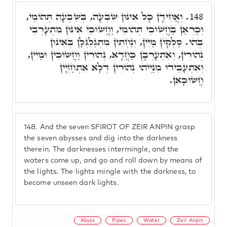
וְאֲחִידָן כָּל אִינּוּן שִׁבְעָה, בְּשִׁבְעָה תְּהוֹמֵי,
148.
וְכַרְאַן בַּחֲשׁוֹכֵי תְּהוֹמֵי, וַחֲשׁוֹכֵי אִינּוּן מִתְעָרְבֵי
בְּהוּ. סַלְּקִין מַיִין, וְנַחְתִּין מִתְגַּלְגְּלָן בְּאִינּוּן
נְהוֹרִין, וְאִתְעָרְבָן כַּחֲדָא, נְהוֹרִין וַחֲשׁוֹכִין וּמַיִין,
וְאִתְעָבֵידוּ מִנַּיְיהוּ נְהוֹרִין דְּלָא אִתְחַזְיָין
חֲשׁוֹכָאן.
148.
And the seven SFIROT OF ZEIR ANPIN grasp
the seven abysses and dig into the darkness
therein. The darknesses intermingle, and the
waters come up, and go and roll down by means of
the lights. The lights mingle with the darkness, to
become unseen dark lights.
Abyss
Pipes
Water
Zeir Anpin