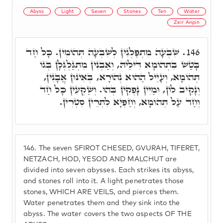
Abyss
Light
Seven
Stones
Ten
Water
Zeir Anpin
שִׁבְעָה מִתְפַּלְגִין לְשִׁבְעָה תְּהוֹמִין. כָּל חַד
146.
בָּטַשׁ בִּתְהוֹמָא דִּילֵיהּ, וְאַבְנִין מִתְגַּלְגְּלָן בְּגוֹ
תְּהוֹמָא, וְעָיֵיל הַהוּא נְהוֹרָא, בְּאִינּוּן אֲבָנִין,
וְנָקִיב לוֹן, וּמַיִין נָפְקִין בְּהוּ. וְשַׁקְעִין כָּל חַד
וְחַד עַל תְּהוֹמָא, וְחַפְיָא לִתְרֵין סִטְרִין.
146.
The seven SFIROT CHESED, GVURAH, TIFERET,
NETZACH, HOD, YESOD AND MALCHUT are
divided into seven abysses. Each strikes its abyss,
and stones roll into it. A light penetrates those
stones, WHICH ARE VEILS, and pierces them.
Water penetrates them and they sink into the
abyss. The water covers the two aspects OF THE