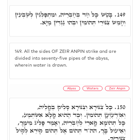
בָּטַשׁ כָּל חַד בְּחַבְרֵיהּ, וּמִתְפַּלְגִין לְשַׁבְעִין
149.
וְחָמֵשׁ צִנּוֹרֵי תְּהוֹמִין וּבְהוּ נַגְדִּין מַיָּא.
149.
All the sides OF ZEIR ANPIN strike and are
divided into seventy-five pipes of the abyss,
wherein water is drawn.
Abyss
Waters
Zeir Anpin
כָּל צִנּוֹרָא וְצִנּוֹרָא סָלִיק בְּקָלֵיהּ,
150.
וְאִזְדַּעְזְעָן תְּהוֹמִין. וְכַד הַהוּא קָלָא אִשְׁתְּמַע,
כָּל תְּהוֹמָא קָארֵי לְחַבְרֵיהּ, וְאָמַר פָּלִיג מֵימָךְ,
וְאֵיעוּל בָּךְ, הה"ד תְּהוֹם אֶל תְּהוֹם קוֹרֵא לְקוֹל
צִנּוֹרֶיךָ.