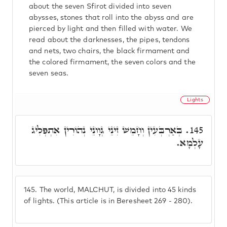
about the seven Sfirot divided into seven
abysses, stones that roll into the abyss and are
pierced by light and then filled with water. We
read about the darknesses, the pipes, tendons
and nets, two chairs, the black firmament and
the colored firmament, the seven colors and the
seven seas.
Lights
בְּאַרְבְּעִין וְחָמֵשׁ זִינֵי גְּוָונֵי נְהוֹרִין אִתְפְּלִיג
145.
עָלְמָא.
145.
The world, MALCHUT, is divided into 45 kinds
of lights. (This article is in Beresheet 269 - 280).