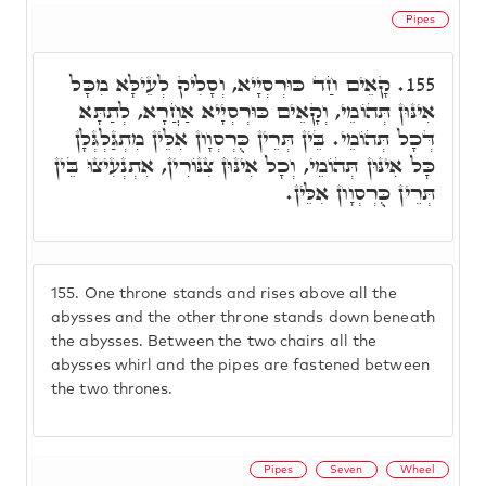
Pipes
קָאֵים חַד כּוּרְסְיָיא, וְסָלִיק לְעֵילָּא מִכָּל
155.
אִינּוּן תְּהוֹמֵי, וְקָאֵים כּוּרְסְיָיא אַחֲרָא, לְתַתָּא
דְּכָל תְּהוֹמֵי. בֵּין תְּרֵין כֻּרְסְוָון אִלֵּין מִתְגַּלְגְּלָן
כָּל אִינּוּן תְּהוֹמֵי, וְכָל אִינּוּן צִנּוֹרִין, אִתְנְעִיצוּ בֵּין
תְּרֵין כֻּרְסְוָון אִלֵּין.
155.
One throne stands and rises above all the
abysses and the other throne stands down beneath
the abysses. Between the two chairs all the
abysses whirl and the pipes are fastened between
the two thrones.
Pipes
Seven
Wheel