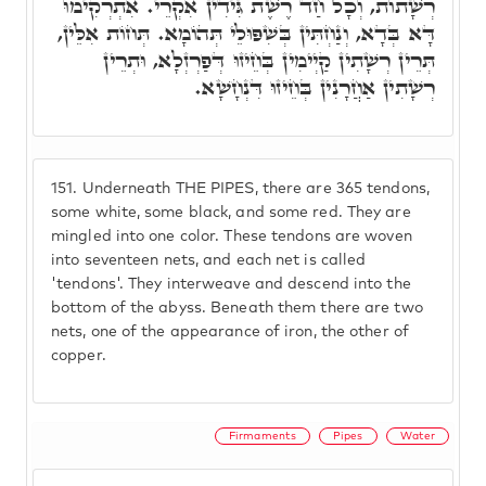
רְשָׁתוֹת, וְכָל חַד רֶשֶׁת גִּידִין אִקְרֵי. אִתְרְקִימוּ
דָּא בְּדָא, וְנַחְתִּין בְּשִׁפּוּלֵי תְּהוֹמָא. תְּחוֹת אִלֵּין,
תְּרֵין רְשָׁתִין קַיְימִין בְּחֵיזוּ דְּפַרְזְלָא, וּתְרֵין
רְשָׁתִין אַחֲרָנִין בְּחֵיזוּ דִּנְחָשָׁא.
151.
Underneath THE PIPES, there are 365 tendons,
some white, some black, and some red. They are
mingled into one color. These tendons are woven
into seventeen nets, and each net is called
'tendons'. They interweave and descend into the
bottom of the abyss. Beneath them there are two
nets, one of the appearance of iron, the other of
copper.
Firmaments
Pipes
Water