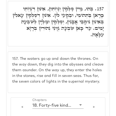
בְּהוּ, מַיִין סַלְּקִין וְנַחְתִּין, אִינּוּן דְּנַחְתֵּי
157.
כָּרָאן בַּתְּהוֹמֵי, וּבַקְעֵי לוֹן. אִינּוּן דְּסַלְּקִין עָאלִין
בְּאִינּוּן נוּקְבֵי אֲבָנִין, וְסַלְּקִין וּמַלְיָין לְשִׁבְעָה
יָמִים. עַד כָּאן שִׁבְעָה גְּוָונֵי נְהוֹרִין בְּרָזָא
עִלָּאָה.
157.
The waters go up and down the thrones. On
the way down, they dig into the abysses and cleave
them asunder. On the way up, they enter the holes
in the stones, rise and fill in seven seas. Thus far,
the seven colors of lights in the supernal mystery.
Chapters
18. Forty-five kinds of lights
<
>