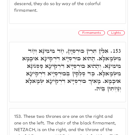
descend, they do so by way of the colorful
firmament.
Firmaments
Lights
אִלֵּין תְּרֵין כּוּרְסְוָון, חַד מִימִינָא וְחַד
153.
מִשְּׂמָאלָא. הַהוּא כּוּרְסְיָיא דִּרְקִיעָא אוּכָמָא
מִימִינָא. וְהַהוּא כּוּרְסְיָיא דִּרְקִיעָא סַסְגוֹנָא
מִשְּׂמָאלָא. כַּד סַלְקִין בְּכוּרְסְיָיא דִּרְקִיעָא
אוּכָמָא. מָאִיךְ כּוּרְסְיָיא דִּרְקִיעָא שְׂמָאלָא
וְנַחְתִּין בֵּיהּ.
153.
These two thrones are one on the right and
one on the left. The chair of the black firmament,
NETZACH, is on the right, and the throne of the