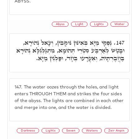
ABYSS.
Abyss
Light
Lights
Water
נַפְקֵי מַיָּא בְּאִינּוּן נוּקְבִין, וְעָאל נְהוֹרָא,
147.
וּבָטַשׁ לְאַרְבַּע סִטְרֵי תְּהוֹמָא, מִתְגַּלְגְּלָא נְהוֹרָא
בַּחֲבֶרְתָּיהּ, וְאִעֲרָעוּ בְּחָד, וּפַלְגִּין מַיָּא.
147.
The water oozes through the holes, and light
enters THROUGH THEM and strikes the four sides
of the abyss. The lights are combined in each other
and merge into one, and the water is divided.
Darkness
Lights
Seven
Waters
Zeir Anpin