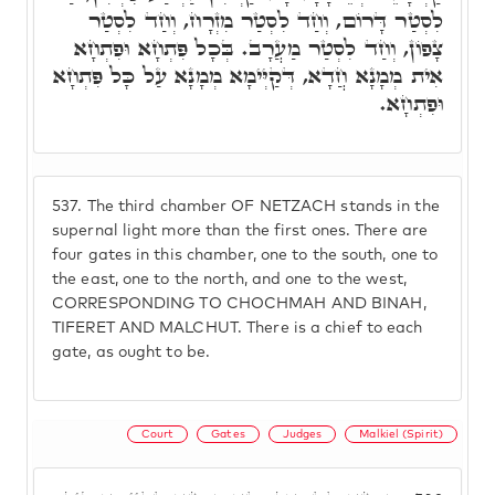
לִסְטַר דָּרוֹם, וְחַד לִסְטַר מִזְרָח, וְחַד לִסְטַר
צָפוֹן, וְחַד לִסְטַר מַעֲרָב. בְּכָל פִּתְחָא וּפִתְחָא
אִית מְמָנָא חֲדָא, דְּקַיְּימָא מְמָנָא עַל כָּל פִּתְחָא
וּפִתְחָא.
537.
The third chamber OF NETZACH stands in the
supernal light more than the first ones. There are
four gates in this chamber, one to the south, one to
the east, one to the north, and one to the west,
CORRESPONDING TO CHOCHMAH AND BINAH,
TIFERET AND MALCHUT. There is a chief to each
gate, as ought to be.
Court
Gates
Judges
Malkiel (Spirit)