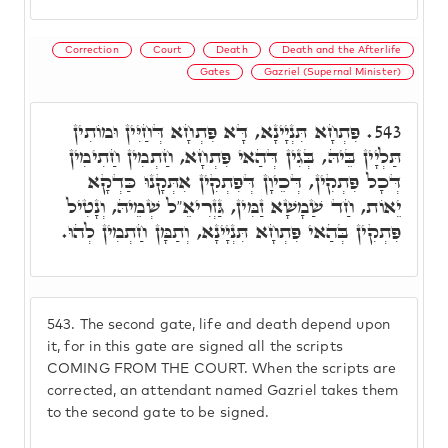
Correction
Court
Death
Death and the Afterlife
Gates
Gazriel (Supernal Minister)
פִּתְחָא תִּנְיָינָא, דָּא פִּתְחָא דְּחַיִּין וּמוֹתִין
543.
תַּלְיָין בֵּיהּ, בְּגִין דְּהַאי פִּתְחָא, חַתְמִין חַתִימִין
דְּכָל פִּתְקִין, דְּכֵיוָן דְּפִתְקִין אִתְּקָנוּ כַּדְקָא
יֵאוֹת, חַד שַׁמָשָׁא זַמִּין, גַּזְרִיאֵ"ל שְׁמֵיהּ, וְנָטִיל
פִּתְקִין בְּהַאי פִּתְחָא תִּנְיָינָא, וְתַמָּן חַתְמִין לְהוּ.
543.
The second gate, life and death depend upon
it, for in this gate are signed all the scripts
COMING FROM THE COURT. When the scripts are
corrected, an attendant named Gazriel takes them
to the second gate to be signed.