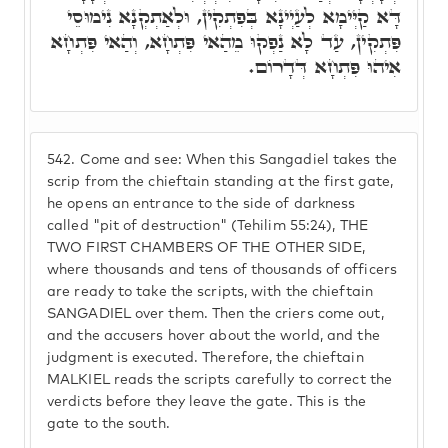
דָּא קַיְּימָא לְעַיְינָא בְּפִתְקִין, וּלְאַתְקְנָא נִימוּסֵי
פִּתְקִין, עַד לָא נַפְקוּ מֵהַאי פִּתְחָא, וְהַאי פִּתְחָא
אִיהוּ פִּתְחָא דְּדָרוֹם.
542.
Come and see: When this Sangadiel takes the
scrip from the chieftain standing at the first gate,
he opens an entrance to the side of darkness
called "pit of destruction" (Tehilim 55:24), THE
TWO FIRST CHAMBERS OF THE OTHER SIDE,
where thousands and tens of thousands of officers
are ready to take the scripts, with the chieftain
SANGADIEL over them. Then the criers come out,
and the accusers hover about the world, and the
judgment is executed. Therefore, the chieftain
MALKIEL reads the scripts carefully to correct the
verdicts before they leave the gate. This is the
gate to the south.