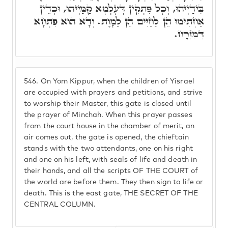
בִּידַיְיהוּ, וְכָל פִּתְקִין דְּעָלְמָא קַמַּיְיהוּ, וּכְדֵין
אַחְתִימוּ הֵן לַחַיִּים הֵן לַמָוֶת. וְדָא הוּא פִּתְחָא
דְּמִזְרָח.
546.
On Yom Kippur, when the children of Yisrael
are occupied with prayers and petitions, and strive
to worship their Master, this gate is closed until
the prayer of Minchah. When this prayer passes
from the court house in the chamber of merit, an
air comes out, the gate is opened, the chieftain
stands with the two attendants, one on his right
and one on his left, with seals of life and death in
their hands, and all the scripts OF THE COURT of
the world are before them. They then sign to life or
death. This is the east gate, THE SECRET OF THE
CENTRAL COLUMN.