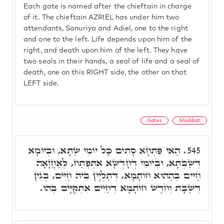
Each gate is named after the chieftain in charge
of it. The chieftain AZRIEL has under him two
attendants, Sanuriya and Adiel, one to the right
and one to the left. Life depends upon him of the
right, and death upon him of the left. They have
two seals in their hands, a seal of life and a seal of
death, one on this RIGHT side, the other on that
LEFT side.
Gates
Shabbat
הַאי פִּתְחָא סָתִים כָּל יוֹמֵי שַׁתָּא, וּבְיוֹמָא
545.
דְּשַׁבְתָא, וּבְיוֹמֵי דְּחָדְשָׁא אִתְפְּתַח, לְאַחֲזָאָה
חַיִּים בְּהַהוּא חוֹתָמָא, דְּתַלְיָין בֵּיהּ חַיִּים, בְּגִין
דְּשַׁבָּת וְחֹדֶשׁ חוֹתָמָא דְּחַיִּים אִתְקְיָּים בְּהוּ.