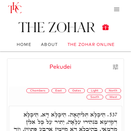
The Zohar
HOME
ABOUT
THE ZOHAR ONLINE
Pekudei
Chambers
East
Gates
Light
North
South
West
הֵיכָלָא תְּלִיתָאָה. הֵיכָלָא דָּא, הֵיכָלָא
537.
דְּקַיְּימָא בִּנְהִירוּ עִלָּאָה, יַתִיר עַל כָּל אִלֵּין
קַדְמָאֵי. בְּהֵיכָלָא דָּא קַיְימִין אַרְבַּע פִּתְחִין, חַד