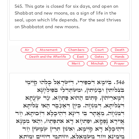
545.
This gate is closed for six days, and open on
Shabbat and new moons, as a sign of life in the
seal, upon which life depends. For the seal thrives
on Shabbatot and new moons.
Air
Atonement
Chambers
Court
Death
Death and the Afterlife
East
Gates
Hands
Merit
Minchah
Prayer
בְּיוֹמָא דְּכִפּוּרֵי, דְּיִשְׂרָאֵל כֻּלְּהוּ קַיְימֵי
546.
בִּצְלוֹתִין וּבָעוּתִין, וּמִשְׁתַּדְּלֵי בְּפוּלְחָנָא
דְּמָארֵיהוֹן, סָתִים הַהוּא פִּתְחָא, עַד שַׁעֲתָא
דִּצְלוֹתָא, דְּמִנְחָה. כֵּיוָן דְּאַעְבַר הַאי צְלוֹתָא
דְּמִנְחָה, מֵאֲתָר בֵּי דִּינָא דְּהֵיכָלָא דִּזְכוּתָא, חַד
אֲוִירָא נָפְקָא, וּפִתְחָא דָּא אִתְפְּתַח, וְהַאי מְמָנָא
דְּהֵיכָלָא דָּא קַיְּימָא, וְאִינּוּן תְּרֵין שַׁמָּשִׁין חַד
מִימִינָא וְחַד מִשְּׂמָאלָא, וְחוֹתָמֵי דְּחַיִּים וּמוֹתָא