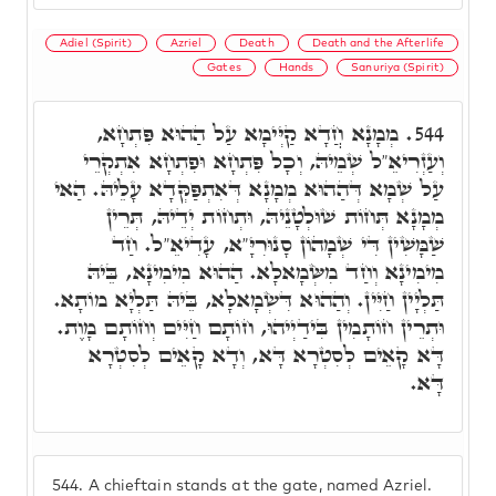
Adiel (Spirit)
Azriel
Death
Death and the Afterlife
Gates
Hands
Sanuriya (Spirit)
מְמָנָא חֲדָא קַיְּימָא עַל הַהוּא פִּתְחָא,
544.
וְעַזְרִיאֵ"ל שְׁמֵיהּ, וְכָל פִּתְחָא וּפִתְחָא אִתְקְרֵי
עַל שְׁמָא דְּהַהוּא מְמָנָא דְּאִתְפַּקְּדָא עָלֵיהּ. הַאי
מְמָנָא תְּחוֹת שׁוּלְטָנֵיהּ, וּתְחוֹת יְדֵיהּ, תְּרֵין
שַׁמָּשִׁין דִּי שְׁמָהוֹן סָנוּרִיָּ"א, עָדִיאֵ"ל. חַד
מִימִינָא וְחַד מִשְּׂמָאלָא. הַהוּא מִימִינָא, בֵּיהּ
תַּלְיָין חַיִּין. וְהַהוּא דִּשְׂמָאלָא, בֵּיהּ תַּלְיָא מוֹתָא.
וּתְרֵין חוֹתָמִין בִּידַיְיהוּ, חוֹתָם חַיִּים וְחוֹתָם מָוֶת.
דָּא קָאֵים לְסִטְרָא דָּא, וְדָא קָאֵים לְסִטְרָא
דָּא.
544.
A chieftain stands at the gate, named Azriel.