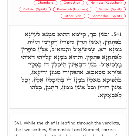
Chambers
Correction
Holiness (Kedushah)
Kaftziel (Spirit)
Kedushah (Holiness)
Malkiel (Spirit)
Other Side
Shamashiel (Spirit)
וּבְגִין כַּךְ, קַיְּימָא הַהוּא מְמָנָא לְעַיְינָא
541.
בְּפִתְקִין, וְאִינּוּן תְּרֵין סוֹפְרִין דְּקַיְימֵי תְּחוֹת
מְמָנָא דָּא, שַׁמָּשִׁיאֵ"ל וְקָמוּאֵ"ל, אִלֵּין סוֹפְרִין
לְאַתְקְנָא פִּתְקִין, וְהַהוּא מְמָנָא עָלַיְיהוּ דְּאִיהוּ
מַלְכִּיאֵ"ל. בְּגִין דִּבְאִינּוּן הֵיכָלִין דִּי בִּסְטַר
אַחֲרָא מְסַאֲבָא, אִתְפְּקִידוּ מְמָנָן יְדִיעָאן,
בְּהִפּוּכָא מֵאִלֵּין מְמָנָן דִּי בְּהֵיכָלִין אִלֵּין, וְכָל
אִינּוּן רוּחִין וְכָל אִינּוּן מְמָנָן, דְּתַמָּן, כֻּלְּהוּ
לְאַבְאָשָׁא.
541.
While the chief is leafing through the verdicts,
the two scribes, Shamashiel and Kamuel, correct