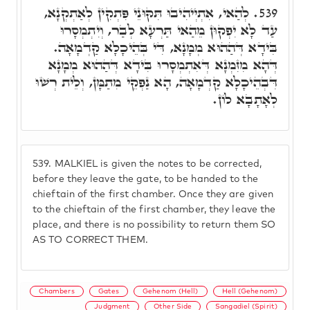
לְהַאי, אִתְיְיהִיבוּ תִּקּוּנֵי פִּתְקִין לְאַתְקְנָא,
539.
עַד לָא יִפְקוּן מֵהַאי תַּרְעָא לְבַר, וְיִתְמְסָרוּ
בִּידָא דְּהַהוּא מְמָנָא, דִּי בְּהֵיכָלָא קַדְמָאָה.
דְּהָא מִזִּמְנָא דְּאִתְמְסָרוּ בִּידָא דְּהַהוּא מְמָנָא
דִּבְהֵיכָלָא קַדְמָאָה, הָא נַפְקֵי מִתַמָּן, וְלֵית רְשׁוּ
לְאָתָבָא לוֹן.
539.
MALKIEL is given the notes to be corrected,
before they leave the gate, to be handed to the
chieftain of the first chamber. Once they are given
to the chieftain of the first chamber, they leave the
place, and there is no possibility to return them SO
AS TO CORRECT THEM.
Chambers
Gates
Gehenom (Hell)
Hell (Gehenom)
Judgment
Other Side
Sangadiel (Spirit)