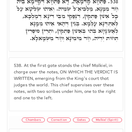
פִּתְחָא קַדְמָאָה, דָּא פִּתְחָא דְּקַיְּימָא בֵּיהּ
538.
חַד מְמָנָא, מַלְכִּיאֵ"ל שְׁמֵיהּ. וְאִיהוּ שַׁלִּיטָא עַל
כָּל אִינּוּן פִּתְקִין, דְּנַפְקֵי מִבֵּי דִּינָא דְּמַלְכָּא,
לְאִתְדְּנָא עָלְמָא. בְּגִין דְּהַאי אִיהוּ מְמָנָא
לְאַשְׁגָחָא בְּהוּ בְּאִינּוּן פִּתְקִין, וּתְרֵין סוֹפְרִין
תְּחוֹת יְדֵיהּ, חַד מִימִינָא וְחַד מִשְּׁמָאלָא.
538.
At the first gate stands the chief Malkiel, in
charge over the notes, ON WHICH THE VERDICT IS
WRITTEN, emerging from the King's court that
judges the world. This chief supervises over these
notes, with two scribes under him, one to the right
and one to the left.
Chambers
Correction
Gates
Malkiel (Spirit)