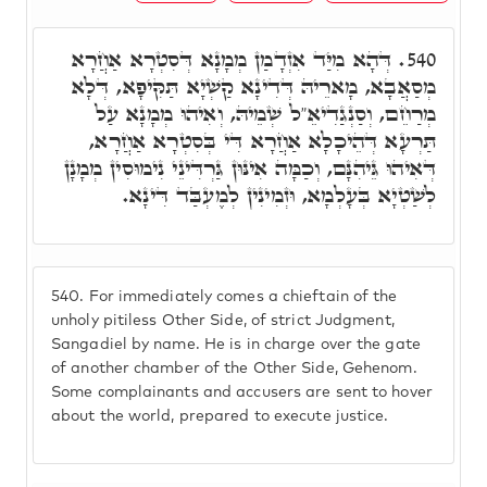
דְּהָא מִיַּד אִזְדָמַן מְמָנָא דְּסִטְרָא אַחֲרָא
540.
מְסַאֲבָא, מָארֵיהּ דְּדִינָא קַשְׁיָא תַּקִּיפָא, דְּלָא
מְרַחֵם, וְסַנְגַדִיאֵ"ל שְׁמֵיהּ, וְאִיהוּ מְמָנָא עַל
תַּרְעָא דְּהֵיכָלָא אַחֲרָא דִּי בְּסִטְרָא אַחֲרָא,
דְּאִיהוּ גֵּיהִנָּם, וְכַמָּה אִינּוּן גַּרְדִּינֵי נִימוּסִין מְמָנָן
לְשַׁטְיָא בְּעָלְמָא, וּזְמִינִין לְמֶעְבַּד דִּינָא.
540.
For immediately comes a chieftain of the
unholy pitiless Other Side, of strict Judgment,
Sangadiel by name. He is in charge over the gate
of another chamber of the Other Side, Gehenom.
Some complainants and accusers are sent to hover
about the world, prepared to execute justice.