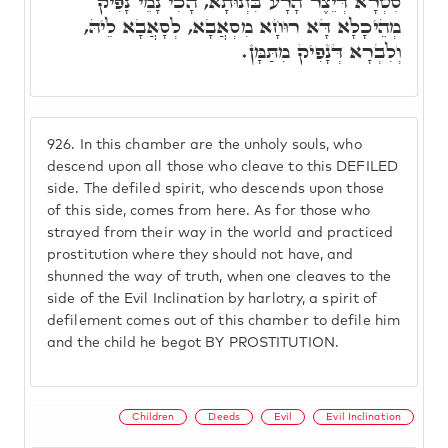
סִטְרָא דְּיֵצֶר הָרָע בִּזְנוּתָא, הָכִי נָמֵי נָפִיק
מְהֵיכָלָא דָּא רוּחָא מִסְאֲבָא, לְסָאֲבָא לֵיהּ,
וְלִבְרָא דְּנָפִיק מִתַּמָּן.
926.
In this chamber are the unholy souls, who
descend upon all those who cleave to this DEFILED
side. The defiled spirit, who descends upon those
of this side, comes from here. As for those who
strayed from their way in the world and practiced
prostitution where they should not have, and
shunned the way of truth, when one cleaves to the
side of the Evil Inclination by harlotry, a spirit of
defilement comes out of this chamber to defile him
and the child he begot BY PROSTITUTION.
Children
Deeds
Evil
Evil Inclination