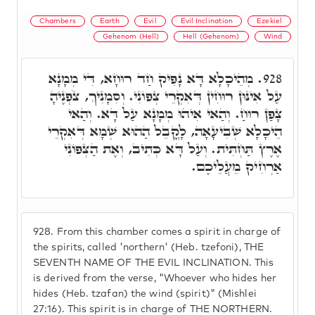
Chambers
Earth
Evil
Evil Inclination
Ezekiel
Gehenom (Hell)
Hell (Gehenom)
Wind
מְהֵיכָלָא דָּא נָפִיק חַד רוּחָא, דִּי מְמָנָא
928.
עַל אִינּוּן רוּחִין דְּאִקְרֵי צְפוֹנִי. וְסִמָנִיךְ, צֹפְנֶיהָ
צָפַן רוּחַ. וְהַאי אִיהוּ מְמָנָא עַל דָּא. וְהַאי
הֵיכָלָא שְׁבִיעָאָה, לָקֳבֵל הַהוּא שְׁמָא דְּאִקְרֵי
אֶרֶץ תַּחְתִּית. וְעַל דָּא כְּתִיב, וְאֶת הַצְּפוֹנִי
אַרְחִיק מֵעֲלֵיכֶם.
928.
From this chamber comes a spirit in charge of
the spirits, called 'northern' (Heb. tzefoni), THE
SEVENTH NAME OF THE EVIL INCLINATION. This
is derived from the verse, "Whoever who hides her
hides (Heb. tzafan) the wind (spirit)" (Mishlei
27:16). This spirit is in charge of THE NORTHERN.