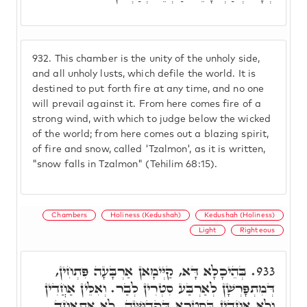
932.
This chamber is the unity of the unholy side,
and all unholy lusts, which defile the world. It is
destined to put forth fire at any time, and no one
will prevail against it. From here comes fire of a
strong wind, with which to judge below the wicked
of the world; from here comes out a blazing spirit,
of fire and snow, called 'Tzalmon', as it is written,
"snow falls in Tzalmon" (Tehilim 68:15).
Chambers
Holiness (Kedushah)
Kedushah (Holiness)
Light
Righteous
בְּהֵיכָלָא דָּא, קַיְּימָאן אַרְבָּעָה פִּתְחִין,
933.
דְּמִתְפָּרְשָׁן לְאַרְבַּע סִטְרִין לְבַר. וְאִלֵּין אַחֲדִין
וְלָא אַחֲדִין בְּסִטְרָא דִּקְדוּשָּׁה. לָא אִתְאֲחָד,