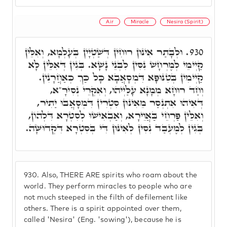
Air
Miracle
Nesira (Spirit)
וּלְבָתַר אִינּוּן רוּחִין דְּשַׁטְיָין בְּעָלְמָא, וְאִלֵּין
930.
קַיְימֵי לְמֶרְחָשׁ נִסִּין לִבְנֵי נָשָׁא. בְּגִין דְּאִלֵּין לָא
קַיְימִין בְּטִנּוּפָא דִּמְסָאֲבָא כָּל כַּךְ כְּאַחֲרָנִין.
וְחַד רוּחָא מְמָנָא עָלַיְיהוּ, וְאִקְרֵי נְסִירָ"א,
דְּאִיהוּ אִתְנְסַר מֵאִינּוּן סִטְרִין דִּמְסָאֲבוּ יַתִיר,
וְאִלֵּין פַּרְחֵי בַּאֲוֵירָא, וְאַבְאִישׁוּ לְסִטְרָא דִּלְהוֹן,
בְּגִין לְמֶעְבַד נִסִּין לְאִינּוּן דִּי בְּסִטְרָא דִּקְדוּשָּׁה.
930.
Also, THERE ARE spirits who roam about the
world. They perform miracles to people who are
not much steeped in the filth of defilement like
others. There is a spirit appointed over them,
called 'Nesira' (Eng. 'sowing'), because he is