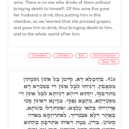
wine. There is no one who drinks of them without
bringing death to himself. Of this wine Eve gave
her husband a drink, thus putting him in this
chamber, as we learned that she pressed grapes
and gave him to drink, thus bringing death to him,
and to the whole world after him.
Chambers
Children
Evil
Evil Inclination
Soul, The
בְּהֵיכָלָא דָּא, קַיְימִן כָּל אִינּוּן נִשְׁמָתִין
926.
מִסְאֲבִין, דְּנַחְתֵּי לְכָל אִינּוּן דִּי בְּסִטְרָא דָּא
מִתְדַּבְּקֵי, וְהַהוּא רוּחָא דְּנַחְתָּא לְכָל אִינּוּן דִּי
מִסִּטְרָהָא, מֵהָכָא נַפְקֵי. כְּגַוְונָא דְּאִינּוּן סָטוּ
אָרְחַיְיהוּ בְּהַאי עָלְמָא, וְאִשְׁתְּדָּלוּ בִּזְנוּתָא,
בַּאֲתָר דְּלָא אִצְטְרִיךְ, לְאִתְרַחֲקָא מֵאֹרַח
קְשׁוֹט. כְּדֵין, כְּמָה דְּאִיהוּ אִתְדְּבָּק בְּהַהוּא