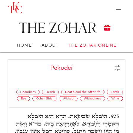
The Zohar
HOME
ABOUT
THE ZOHAR ONLINE
Pekudei
Chambers
Death
Death and the Afterlife
Earth
Eve
Other Side
Wicked
Wickedness
Wine
הֵיכָלָא שְׁבִיעָאָה. הֲדָא הוּא הֵיכָלָא
925.
דִּשְׁמָרֵי דְּחַמְרָא, לְאִתְרַוָּואָה בֵּיהּ. כד"א וַיֵּשְׁתְּ
מִן הַיַּיִן וַיִּשְׁכָר וַיִּתְגַּל. סְחִיטָא דְּכָל אִינּוּן עֲנָבִין,