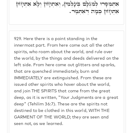
אִתְמְסָרוּ לְמִגְלָם בְּעָלְמִין, וְאִתְחָזוּן וְלָא אִתְחָזוּן
אִתְחָזוּן כְּמָה דְּאִתְּמַר.
929.
Here there is a point standing in the
innermost part. From here come out all the other
spirits, who roam about the world, and rule over
the world, by the things and deeds delivered on the
left side. From here come out glitters and sparks,
that are quenched immediately, burn and
IMMEDIATELY are extinguished. From these are
issued other spirits who hover about the world,
and join THE SPIRITS that come from the great
deep, as it is written, "Your Judgments are a great
deep" (Tehilim 36:7). These are the spirits not
destined to be clothed in this world, WITH THE
GARMENT OF THE WORLD; they are seen and
seen not, as we learned.