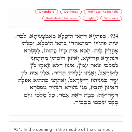
Chambers
Darkness
Holiness (Kedushah)
Kedushah (Holiness)
Light
Windows
בְּפִתְחָא דְּהַאי הֵיכָלָא בְּאֶמְצָעִיתָא, לְבַר,
934.
שִׁית פִּתְחִין דְּמִתְאַחֲדֵי בְּהַאי הֵיכָלָא, וְכֻלְּהוּ
אַחֲדִין בֵּיהּ. הָכָא אִית כַּוִּין פְּתִיחָן, לְסִטְרָא
דִּנְהוֹרָא קַדִישָׁא, וְאִינּוּן דּוּכְתִין מִתְתָּקְנֵי
לְמַלְכֵי שְׁאַר עַמִּין, אִינּוּן דְּלָא עָאקוּ לוֹן
לְיִשְׂרָאֵל, וְאַגִינוּ עָלַיְיהוּ תָּדִיר. אִלֵּין אִית לוֹן
יְקָר בְּגִינֵיהוֹן דְּיִשְׂרָאֵל, וְאִתְהֲנוּ בְּהַהוּא אֲפֵלָה
דְּאִינּוּן יַתְבִין, מִגּוֹ נְהוֹרָא דְּנָהִיר מִסִּטְרָא
דִּקְדוּשָּׁה. כְּמָה דְּאַתְּ אָמֵר, כָּל מַלְכֵי גוֹיִם
כֻּלָּם שָׁכְבוּ בְכָבוֹד.
934.
In the opening in the middle of the chamber,