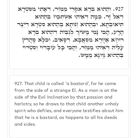
וְהַהוּא בְּרָא אִקְרֵי מַמְזֵר, דְּאָתֵי מִסִּטְרָא
927.
דְּאֵל זָר. כְּמָה דְּאִיהוּ אִשְׁתְּכַח בְּהַהוּא
תִּיאוּבְתָא, וּבְהַהוּא זְנוּתָא בְּהַהוּא סִטְרָא דְּיֵצֶר
הָרָע, הָכִי נָמֵי מָשִׁיךְ לְגַבֵּיהּ דְּהַהוּא בְּרָא
רוּחָא אַחֲרָא מִסְאֲבָא, דְּסָאִיב, וְכֹלָּא סָהֲדִין
עָלֵיהּ דְּאִיהוּ מַמְזֵר, וְהָכִי כָּל עוֹבָדוֹי וְסִטְרוֹי
בְּהַהוּא גַּוְונָא מַמָּשׁ.
927.
That child is called 'a bastard', for he came
from the side of a strange El. As a man is on the
side of the Evil Inclination by that passion and
harlotry, so he draws to that child another unholy
spirit who defiles, and everyone testifies about him
that he is a bastard, as happens to all his deeds
and sides.