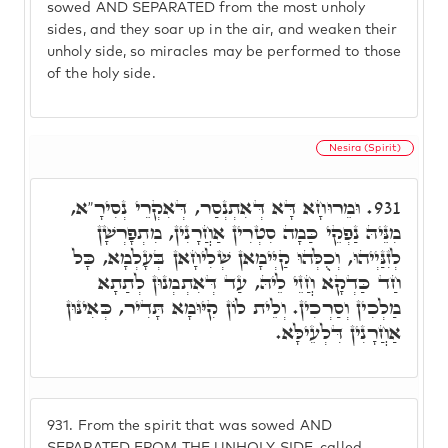
sowed AND SEPARATED from the most unholy
sides, and they soar up in the air, and weaken their
unholy side, so miracles may be performed to those
of the holy side.
Nesira (Spirit)
וּמֵרוּחָא דָּא דְּאִתְנְסַר, דְּאִקְרֵי נְסִירָ"א,
931.
מִנֵּיהּ נַפְקֵי כַּמָה סִטְרִין אַחֲרָנִין, מִתְפָרְשָׁן
לְזִנַּיְיהוּ, וְכֻלְּהוּ קַיְּימָאן שְׁלִיחָאן בְּעָלְמָא, כָּל
חַד כַּדְקָא חֲזֵי לֵיהּ, עַד דְּאִתְמְנוּן לְתַתָא
מַלְכִין וְסַרְכִין. וְלֵית לוֹן קִיּוּמָא תָּדִיר, כְּאִינּוּן
אַחֲרָנִין דִּלְעֵילָּא.
931.
From the spirit that was sowed AND