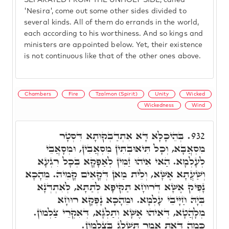
SEPARATED FROM THE UNHOLY SIDE, called
'Nesira', come out some other sides divided to
several kinds. All of them do errands in the world,
each according to his worthiness. And so kings and
ministers are appointed below. Yet, their existence
is not continuous like that of the other ones above.
Chambers
Fire
Tzalmon (Spirit)
Unity
Wicked
Wickedness
Wind
בְּהֵיכָלָא דָּא אִתְדַבְקוּתָא דִּסְטָר
932.
מִסְאֲבָא, וְכָל תִּיאוּבְתִין מִסְאֲבִין, וּמְסָאֲבֵי
לְעָלְמָא. הַאי אִיהוּ זַמִּין לְאַפָקָא בְּכָל רִגְעָא
וְשַׁעֲתָא אֶשָּׁא, וְלֵית מַאן דְּקָאֵים קָמֵיהּ. מֵהָכָא
נָפִיק אֶשָּׁא דְּרוּחָא תַּקִּיפָא לְתַתָּא, לְאִתְדְּנָא
בְּיָהּ חַיָּיבֵי עָלְמָא. וּמֵהָכָא נָפְקָא רוּחָא
מְלָהֲטָא, דְּאִיהוּ אֶשָּׁא וְתַלְגָּא, דְּאִקְרֵי צַלְמוֹן.
כְּמָה דְּאַתְּ אָמֵר תַּשְׁלֵג בְּצַלְמוֹן.