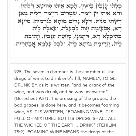
כֻּלְּהוּ עֲנָבִין בִּישִׁין, הָכָא אִיהוּ סְחִיטָא דִּלְהוֹן.
וְדָא אִיהוּ יַיִן חַמָר. שְׁמָרִים דְּחָמָר דְּלֵית מַאן
דְּשָׁתֵי מִנֵּיהּ, דְּלָא גָּרִים מוֹתָא לְגַרְמֵיהּ. מִיֵינָא
דָּא, אַטְעִימַת חַוָּה לְבַעְלָהּ, וְעָאלַת לֵיהּ
בְּהֵיכָלָא דָּא, דְּתָנֵינָן, סָחֲטָה עֲנָבִין, וְיָהִיבַת
לֵיהּ, וְגָרִימַת מוֹתָא לֵיהּ, וּלְכָל עָלְמָא אֲבַתְרֵיהּ.
925.
The seventh chamber is the chamber of the
dregs of wine, to drink one's fill, NAMELY, TO GET
DRUNK BY, as it is written, "and he drank of the
wine, and was drunk, and he was uncovered"
(Beresheet 9:21). The pressing of the grapes, the
bad grapes, is done here, and it becomes foaming
wine, AS IT IS WRITTEN, "FOAMING WINE; IT IS
FULL OF MIXTURE...BUT ITS DREGS, SHALL ALL
THE WICKED OF THE EARTH...DRINK" (TEHILIM
75:9). FOAMING WINE MEANS the dregs of the