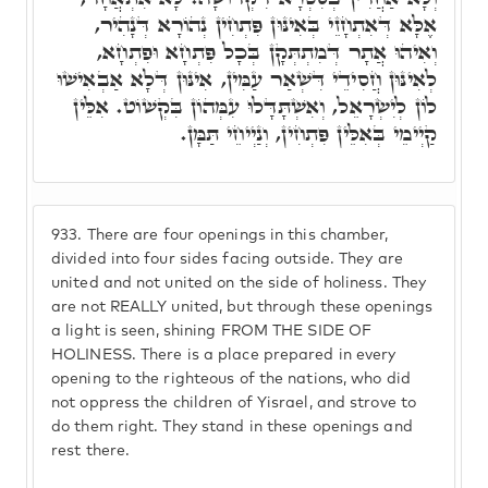
אֶלָּא דְּאִתְחָזֵי בְּאִינּוּן פִּתְחִין נְהוֹרָא דְּנָהִיר,
וְאִיהוּ אֲתָר דְּמִתְתְּקָן בְּכָל פִּתְחָא וּפִתְחָא,
לְאִינּוּן חֲסִידֵי דִּשְׁאַר עַמִּין, אִינּוּן דְּלָא אַבְאִישׁוּ
לוֹן לְיִשְׂרָאֵל, וְאִשְׁתָּדָּלוּ עִמְּהוֹן בִּקְשׁוֹט. אִלֵּין
קַיְימֵי בְּאִלֵּין פִּתְחִין, וְנַיְיחֵי תַּמָּן.
933.
There are four openings in this chamber,
divided into four sides facing outside. They are
united and not united on the side of holiness. They
are not REALLY united, but through these openings
a light is seen, shining FROM THE SIDE OF
HOLINESS. There is a place prepared in every
opening to the righteous of the nations, who did
not oppress the children of Yisrael, and strove to
do them right. They stand in these openings and
rest there.