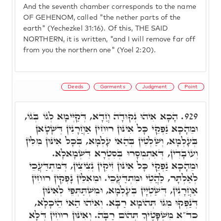
And the seventh chamber corresponds to the name
OF GEHENOM, called "the nether parts of the
earth" (Yechezkel 31:16). Of this, THE SAID
NORTHERN, it is written, "and I will remove far off
from you the northern one" (Yoel 2:20).
Deeds
Garments
Judgment
Point
הָכָא אִיהוּ נְקוּדָה חֲדָא, דְּקַיְּימָא לְגוֹ בְּגוֹ,
929.
וּמֵהָכָא נַפְקֵי כָּל אִינּוּן רוּחִין אַחֲרָנִין דְּשָׁטָאן
בְּעָלְמָא, וְשַׁלְטִין בְּהַאי עָלְמָא, בְּכָל אִינּוּן מִלִּין
וְעוֹבָדִין, דְּאִתְמְסָרוּ בְּסִטְרָא דִּשְׂמָאלָא.
וּמֵהָכָא נַפְקֵי כָּל אִינּוּן זִיקִין נְצִיצִין, דְּמִתְדַּעֲכֵי
לְאַלְתָּר, לַהֲטֵי וּמִתְדַּעֲכֵי. וּמֵאִלֵּין נָפְקִין רוּחִין
אַחֲרָנִין, דְּשַׁטְיָין בְּעָלְמָא, וּמִשְׁתַּתְּפֵי לְאִינּוּן
דְּנַפְקוּ מִגּוֹ תְּהוֹמָא רַבָּא. וְאִיהוּ הַאי הֵיכָלָא,
כד"א מִשְׁפָּטֶיךָ תְּהוֹם רַבָּה. וְאִינּוּן רוּחִין דְּלָא